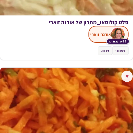
סלט קולוסאו_מתכון של אורנה זוארי
אורנה זוארי
66 מתכונים
צמחוני
פרווה
♥