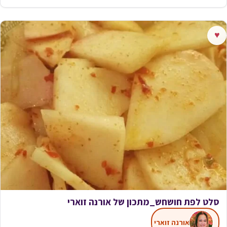
♥
סלט לפת חושחש_מתכון של אורנה זוארי
אורנה זוארי