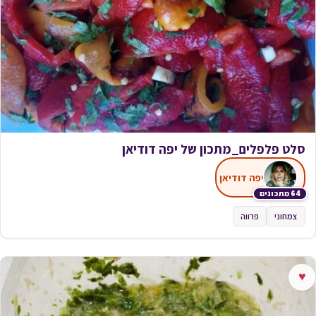
סלט פלפלים_מתכון של יפה דודיאן
יפה דודיאן
64 מתכונים
צמחוני
פרווה
♥