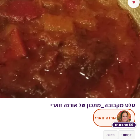
♥
סלט מקבובה_מתכון של אורנה זוארי
אורנה זוארי
66 מתכונים
צמחוני
פרווה