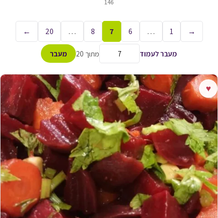
146
←
20
…
8
7
6
…
1
→
מעבר לעמוד
מתוך 20
מעבר
♥