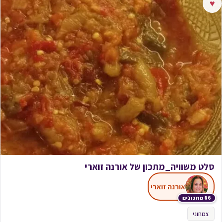
♥
סלט משוויה_מתכון של אורנה זוארי
אורנה זוארי
66 מתכונים
צמחוני