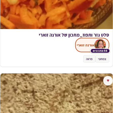
סלט גזר ותפוז_מתכון של אורנה זוארי
אורנה זוארי
66 מתכונים
צמחוני
פרווה
♥