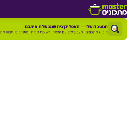
דלג לתוכן
המטבח שלי — האפליקציה שמבשלת איתכם
חיפוש מתכונים · מצב בישול עם טיימר · רשימת קניות · מועדפים · ייבוא מת