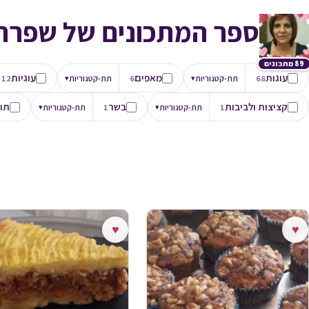
ספר המתכונים של שפרה 
89 מתכונים
עוגות
מאפים
עוגיות
68
תת-קטגוריות
▾
6
תת-קטגוריות
▾
12
קציצות ולביבות
בשר
תו
1
תת-קטגוריות
▾
1
תת-קטגוריות
▾
♥
♥