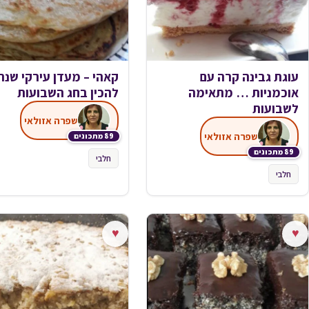
עוגת גבינה קרה עם
קאהי – מעדן עירקי שנה
אוכמניות … מתאימה
להכין בחג השבועות
לשבועות
שפרה אזולאי
שפרה אזולאי
89 מתכונים
89 מתכונים
חלבי
חלבי
♥
♥