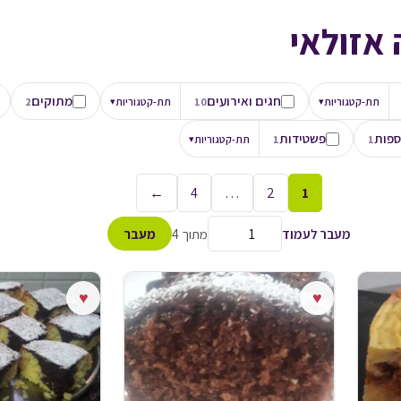
אזולאי
חגים ואירועים
מתוקים
תת-קטגוריות
▾
10
תת-קטגוריות
▾
2
ספות
פשטידות
1
1
תת-קטגוריות
▾
←
4
…
2
1
מעבר לעמוד
מתוך 4
מעבר
♥
♥