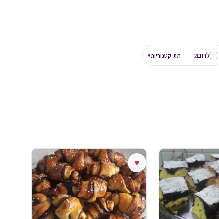
לחם
2
תת-קטגוריות
▾
♥