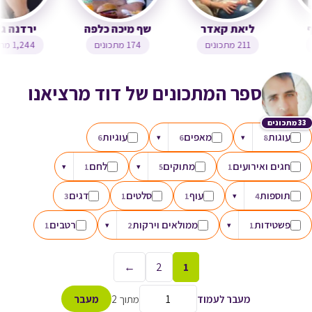
צופית בן יוסף
ליאת קאדר
שף מיכה כלפה
323 מתכונים
211 מתכונים
174 מתכונים
ספר המתכונים של דוד מרציאנו
33 מתכונים
עוגות
מאפים
עוגיות
6
▾
6
▾
8
חגים ואירועים
מתוקים
לחם
▾
1
▾
5
1
תוספות
עוף
סלטים
דגים
3
1
1
▾
4
פשטידות
ממולאים וירקות
רטבים
1
▾
2
▾
1
←
2
1
מעבר לעמוד
מתוך 2
מעבר