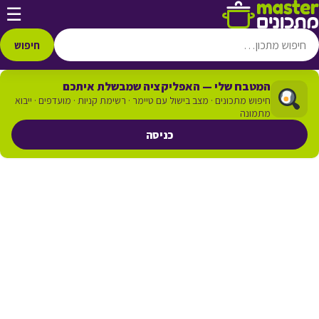
דלג לתוכן
☰
חיפוש
המטבח שלי — האפליקציה שמבשלת איתכם
חיפוש מתכונים · מצב בישול עם טיימר · רשימת קניות · מועדפים · ייבוא
מתמונה
כניסה