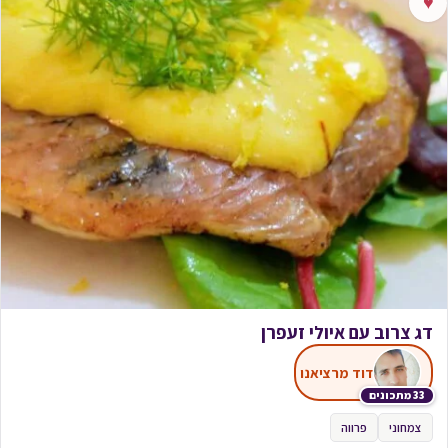
♥
דג צרוב עם איולי זעפרן
דוד מרציאנו
33 מתכונים
צמחוני
פרווה