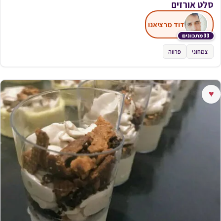
סלט אורזים
דוד מרציאנו
33 מתכונים
צמחוני
פרווה
♥