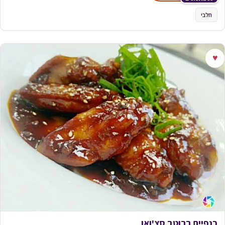
חלבי
♥
כנפיים ברוטב סצ'ואן