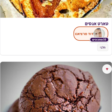
טארט אגסים
דוד מרציאנו
33 מתכונים
חלבי
♥