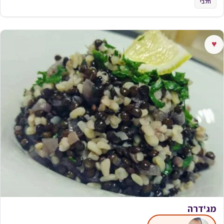
חלבי
♥
מג'דרה