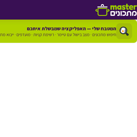
דלג לתוכן
המטבח שלי — האפליקציה שמבשלת איתכם
חיפוש מתכונים · מצב בישול עם טיימר · רשימת קניות · מועדפים · ייבוא מת