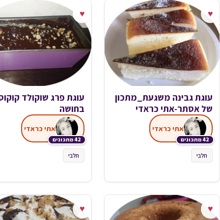
♥
♥
עוגת גבינה משגעת_מתכון
עוגת פרג שוקולד קוקוס
של אסתר-אתי כראדי
בחושה
אתי כראדי
אתי כראדי
42 מתכונים
42 מתכונים
חלבי
חלבי
♥
♥