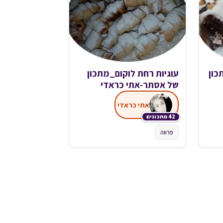
כון
עוגיות רחת לוקום_מתכון
של אסתר-אתי כראדי
אתי כראדי
42 מתכונים
פרווה