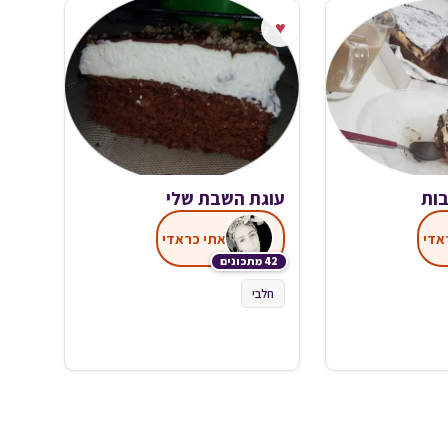
♥
בות
עוגת השבת שלי
אדי
אתי כראדי
42 מתכונים
חלבי