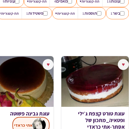
עוגות
מאפים
עוגיות
18
תת-קטגוריות
▾
4
תת-קטגוריות
▾
9
בשר
תוספות
פשטידות
1
1
תת-קטגוריות
▾
1
תת-קטגוריות
▾
♥
♥
עוגת טורט קצפת ג׳ילי
עוגת גבינה פשוטה
ופטאיה_מתכון של
אתי כראדי
אסתר-אתי כראדי