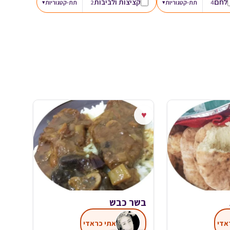
לחם
קציצות ולביבות
4
תת-קטגוריות
▾
2
תת-קטגוריות
▾
♥
בשר כבש
אדי
אתי כראדי