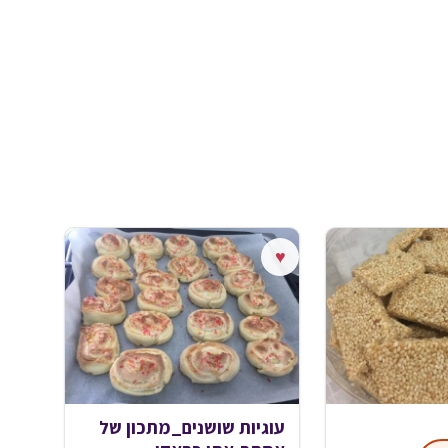
♥
עוגיות שושנים_מתכון של