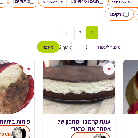
חגים ואירועים
מתוקים
תת-קטגוריות
▾
1
תת-קטגוריות
▾
3
מרקים
1
←
2
1
מעבר לעמוד
מתוך 2
מעבר
♥
♥
עוגת קרמבו_מתכון של
פיתות ביתיות
אסתר-אתי כראדי
אתי כר