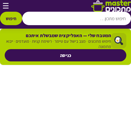
דלג לתוכן
☰
חיפוש
המטבח שלי — האפליקציה שמבשלת איתכם
חיפוש מתכונים · מצב בישול עם טיימר · רשימת קניות · מועדפים · ייבוא
מתמונה
כניסה