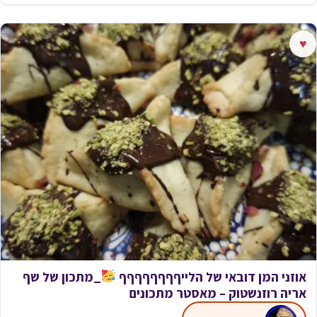
♥
אוזני המן דובאי של הלייףףףףףףףף
_מתכון של שף
אריה רוזנשטוק – מאסטר מתכונים