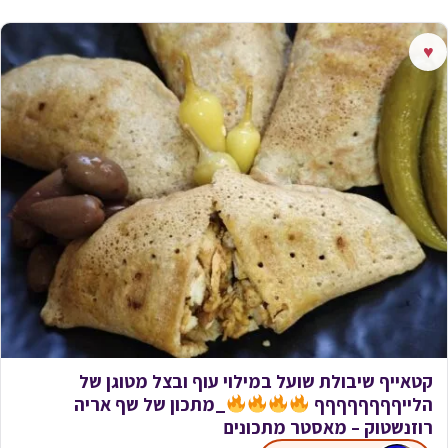
♥
קטאייף שיבולת שועל במילוי עוף ובצל מטוגן של
הלייףףףףףףףף
_מתכון של שף אריה
רוזנשטוק – מאסטר מתכונים