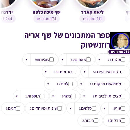
צופית בן יוסף
ליאת קאדר
שף מיכה כלפה
323 מתכונים
211 מתכונים
174 מתכונים
ספר המתכונים של שף אריה
רוזנשטוק
280 מתכונים
עוגות
מאפים
עוגיות
▾
90
▾
50
▾
71
חגים ואירועים
מתוקים
▾
60
▾
51
ממולאים וירקות
לחם
▾
17
▾
11
קציצות ולביבות
בשר
תוספות
▾
1
▾
6
▾
7
עוף
סלטים
שונות ומיוחדים
דגים
3
2
▾
1
▾
8
מרקים
ריבות
2
5