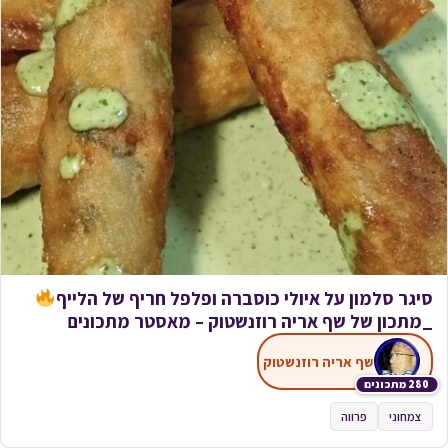
סיגר סלמון על איולי כוסברה ופלפל חריף של הלייף
_מתכון של שף אריה רוזנשטוק – מאסטר מתכונים
שף אריה רוזנשטוק
280 מתכונים
צמחוני
פרווה