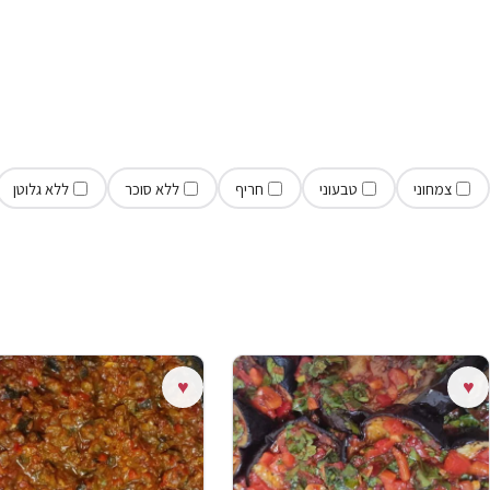
צמחוני
טבעוני
חריף
ללא סוכר
ללא גלוטן
♥
♥