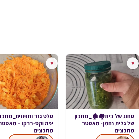
♥
♥
סחוג של בית🏘🏚_מתכון
סלט גזר ותפוזים_מתכון
של גלית נחמן- מאסטר
יפה וקס-ברקו – מאסטר
מתכונים
מתכונים