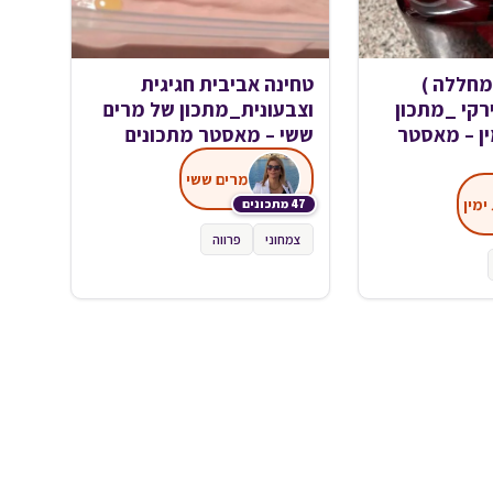
מחללה )
טחינה אביבית חגיגית
קי _מתכון
וצבעונית_מתכון של מרים
ין – מאסטר
ששי – מאסטר מתכונים
מרים ששי
ימין
47 מתכונים
צמחוני
פרווה