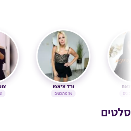
ירדנה ג'נאח
ורד צ'אפו
1,244 מתכונים
96 מתכונים
סלטים