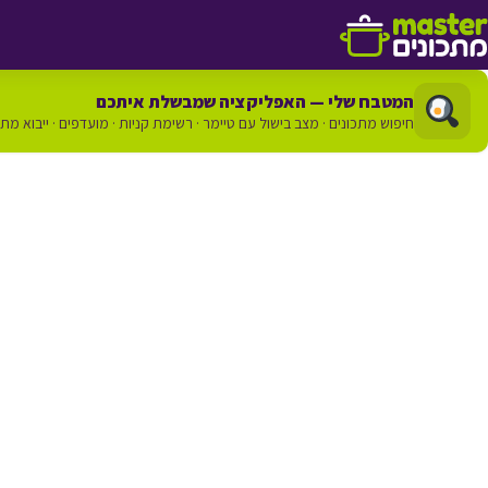
דלג לתוכן
המטבח שלי — האפליקציה שמבשלת איתכם
חיפוש מתכונים · מצב בישול עם טיימר · רשימת קניות · מועדפים · ייבוא מת