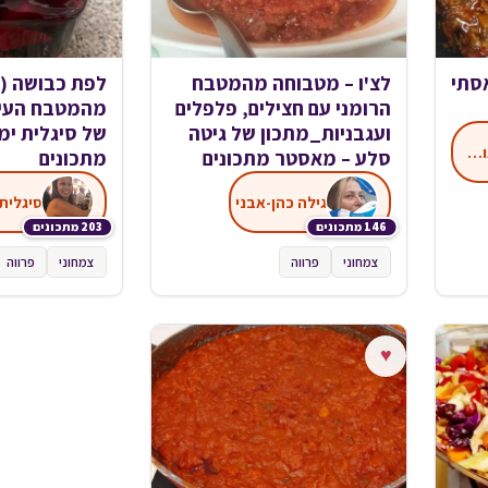
סתי
לצ'ו – מטבוחה מהמטבח
לפת כבושה (
הרומני עם חצילים, פלפלים
מהמטבח‏ העיר
ועגבניות_מתכון של גיטה
של סיגלית ימ
אסתי זוהר מטבח אותנטי
סלע – מאסטר מתכונים
מתכונים
גילה כהן-אבני
סיגלית 
146 מתכונים
203 מתכונים
צמחוני
פרווה
צמחוני
פרווה
♥