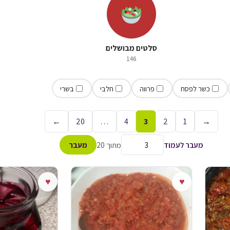
סלטים מבושלים
146
כשר לפסח
פרווה
חלבי
בשרי
←
20
…
4
3
2
1
→
מעבר לעמוד
מתוך 20
מעבר
♥
♥