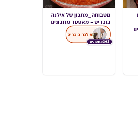
מטבוחה_מתכון של אילנה
בוכריס – מאסטר מתכונים
ם
אילנה בוכריס
302 מתכונים