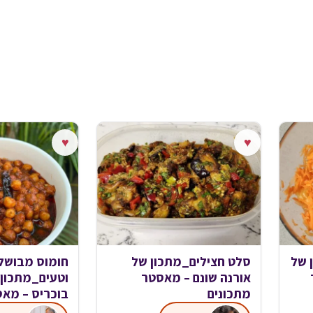
♥
♥
 של
סלט חצילים_מתכון של
חומוס מבושל
אורנה שונם – מאסטר
וטעים_מתכון 
מתכונים
בוכריס – מאס