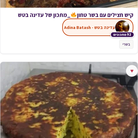
קיש חצילים עם בשר טחון
_מתכון של עדינה בטש
עדינה בטש - Adina Batash
92 מתכונים
בשרי
♥