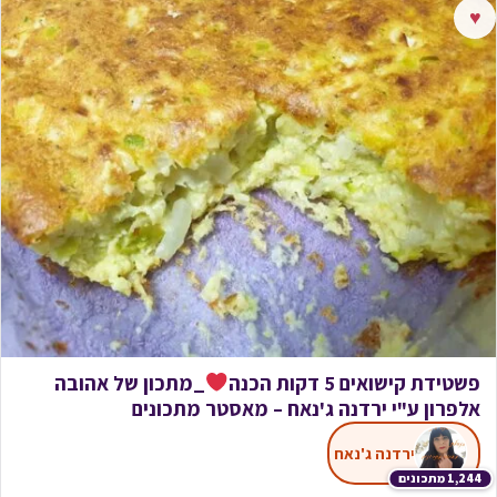
♥
פשטידת קישואים 5 דקות הכנה
_מתכון של אהובה
אלפרון ע"י ירדנה ג'נאח – מאסטר מתכונים
ירדנה ג'נאח
1,244 מתכונים