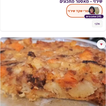
שירזי – מאסטר מתכונים
מרי שקד שירזי
101 מתכונים
חלבי
♥