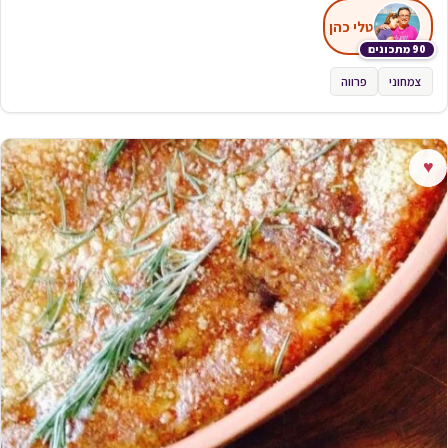
טלי כהן
90 מתכונים
צמחוני
פרווה
♥