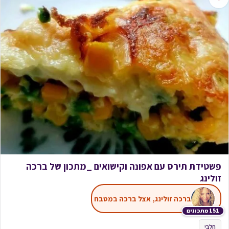
פשטידת תירס עם אפונה וקישואים _מתכון של ברכה
זולינג
ברכה זולינג, אצל ברכה במטבח
151 מתכונים
חלבי