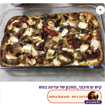
♥
קיש ים תיכוני_מתכון של עדינה בטש
עדינה בטש - Adina Batash
92 מתכונים