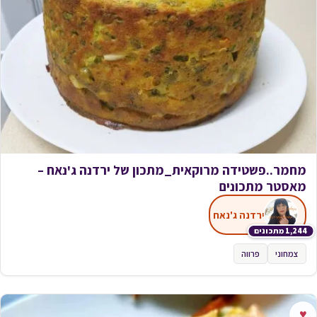
מחמר..פשטידה מרוקאית_מתכון של ירדנה ג'נאח –
מאסטר מתכונים
ירדנה ג'נאח
1,244 מתכונים
צמחוני
פרווה
♥