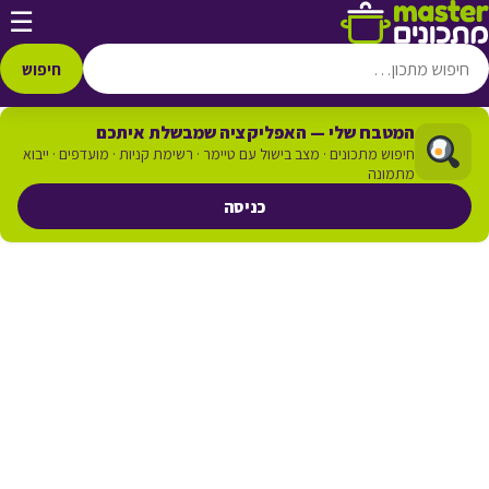
דלג לתוכן
☰
חיפוש
המטבח שלי — האפליקציה שמבשלת איתכם
חיפוש מתכונים · מצב בישול עם טיימר · רשימת קניות · מועדפים · ייבוא
מתמונה
כניסה