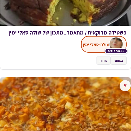
פשטידה מרוקאית / מחאמר_מתכון של שולה סאלי ימין
שולה-סאלי ימין
51 מתכונים
צמחוני
פרווה
♥