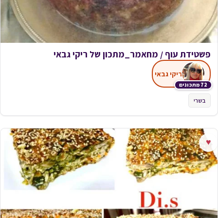
פשטידת עוף / מחאמר_מתכון של ריקי גבאי
ריקי גבאי
72 מתכונים
בשרי
♥