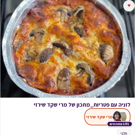
♥
לזניה עם פטריות_מתכון של מרי שקד שירזי
מרי שקד שירזי
101 מתכונים
חלבי