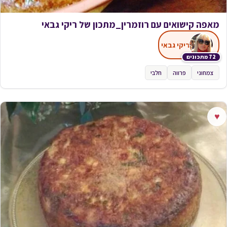
מאפה קישואים עם רוזמרין_מתכון של ריקי גבאי
ריקי גבאי
72 מתכונים
צמחוני
פרווה
חלבי
♥