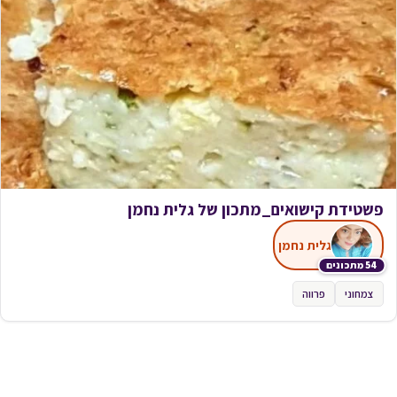
פשטידת קישואים_מתכון של גלית נחמן
גלית נחמן
54 מתכונים
צמחוני
פרווה