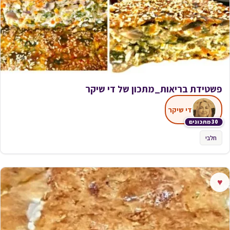
פשטידת בריאות_מתכון של די שיקר
די שיקר
30 מתכונים
חלבי
♥