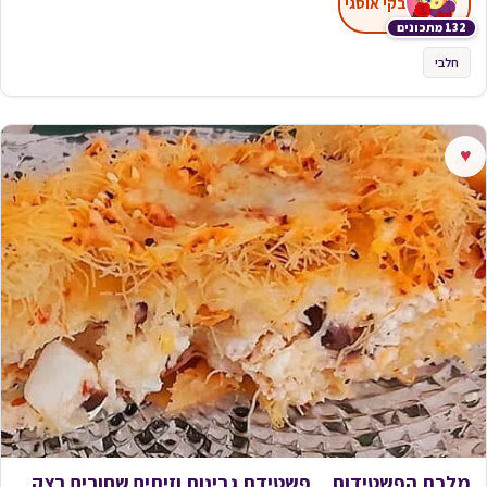
בקי אוסגי
132 מתכונים
חלבי
♥
מלכת הפשטידות…פשטידת גבינות וזיתים שחורים בצק