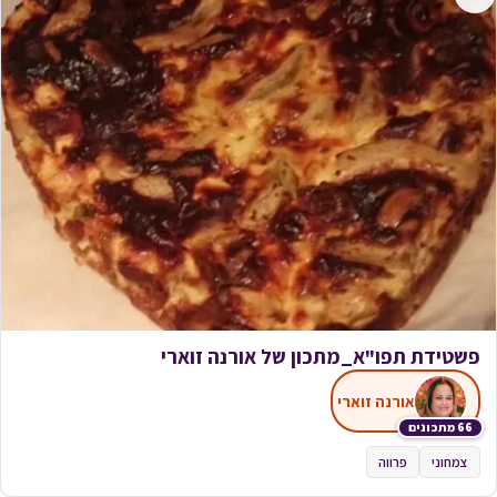
פשטידת תפו"א_מתכון של אורנה זוארי
אורנה זוארי
66 מתכונים
צמחוני
פרווה