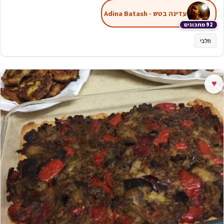
עדינה בטש - Adina Batash
92 מתכונים
חלבי
♥