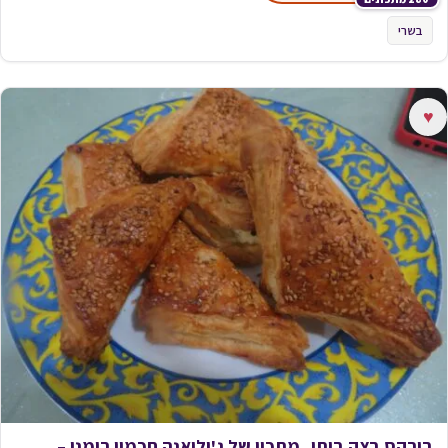
בשרי
♥
בורקס בצק ביתי_מתכון של ג'וליאנה חכמון רומני –