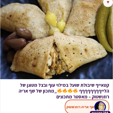
♥
קטאייף שיבולת שועל במילוי עוף ובצל מטוגן של
הלייףףףףףףףף
_מתכון של שף אריה
רוזנשטוק – מאסטר מתכונים
שף אריה רוזנשטוק
280 מתכונים