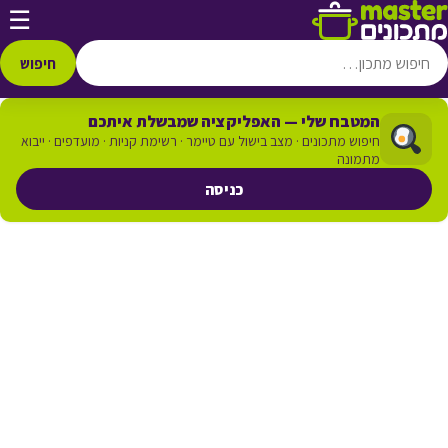
דלג לתוכן
☰
חיפוש
המטבח שלי — האפליקציה שמבשלת איתכם
חיפוש מתכונים · מצב בישול עם טיימר · רשימת קניות · מועדפים · ייבוא
מתמונה
כניסה