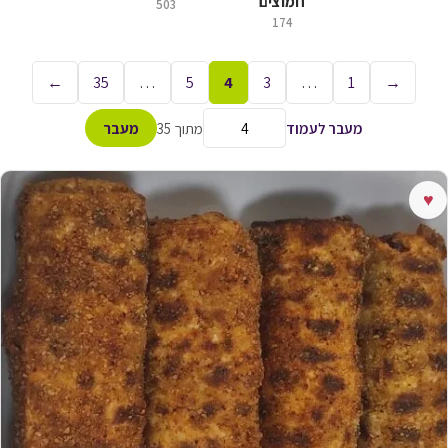
חמוצים
503
174
←
35
…
5
4
3
…
1
→
מעבר לעמוד
מתוך 35
מעבר
♥