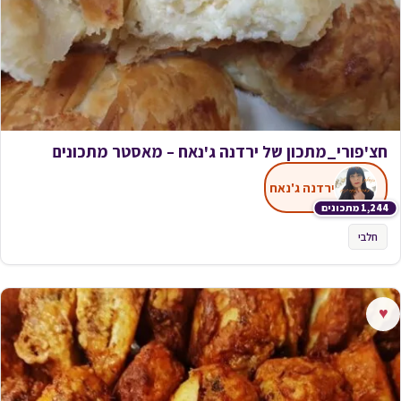
חצ'פורי_מתכון של ירדנה ג'נאח – מאסטר מתכונים
ירדנה ג'נאח
1,244 מתכונים
חלבי
♥