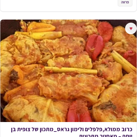
פרווה
♥
כרוב ממולא,פלפלים ולימון גראס_מתכון של צופית בן
יוסף – מאסטר מתכונים