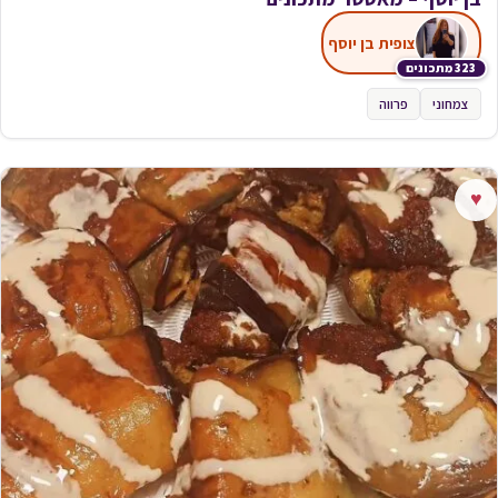
צופית בן יוסף
323 מתכונים
צמחוני
פרווה
♥