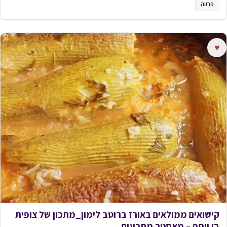
פרווה
♥
קישואים ממולאים באורז ברוטב לימון_מתכון של צופית
בן יוסף – מאסטר מתכונים