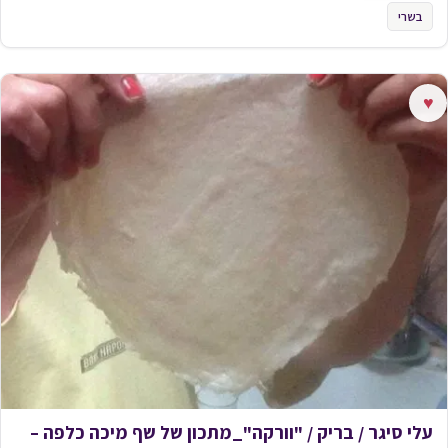
בשרי
♥
עלי סיגר / בריק / "וורקה"_מתכון של שף מיכה כלפה –