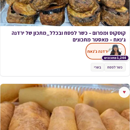
קוסקוס ומפרום – כשר לפסח ובכלל_מתכון של ירדנה
ג'נאח – מאסטר מתכונים
ירדנה ג'נאח
1,244 מתכונים
כשר לפסח
בשרי
♥