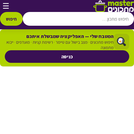
דלג לתוכן
☰
חיפוש
המטבח שלי — האפליקציה שמבשלת איתכם
חיפוש מתכונים · מצב בישול עם טיימר · רשימת קניות · מועדפים · ייבוא
מתמונה
כניסה