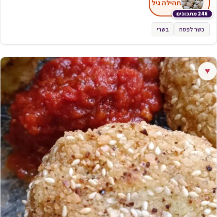
תהילה גיל
246 מתכונים
כשר לפסח
בשרי
♥