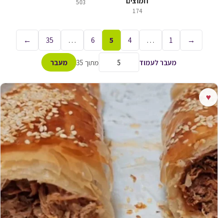
חמוצים
503
174
←
35
…
6
5
4
…
1
→
מעבר לעמוד
מתוך 35
מעבר
♥