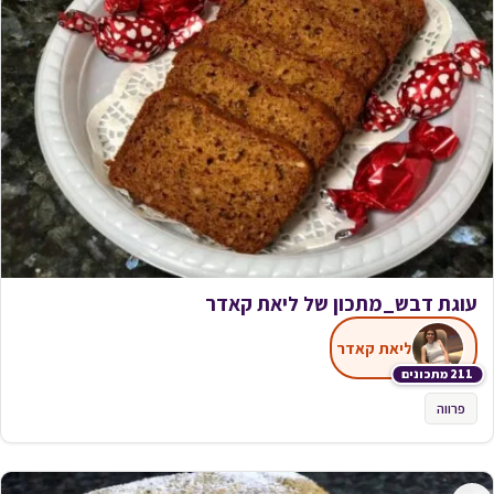
עוגת דבש_מתכון של ליאת קאדר
ליאת קאדר
211 מתכונים
פרווה