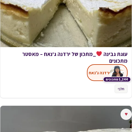
עוגת גבינה
_מתכון של ירדנה ג'נאח – מאסטר
מתכונים
ירדנה ג'נאח
1,244 מתכונים
חלבי
♥