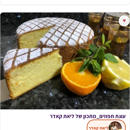
♥
עוגת תפוזים_מתכון של ליאת קאדר
ליאת קאדר