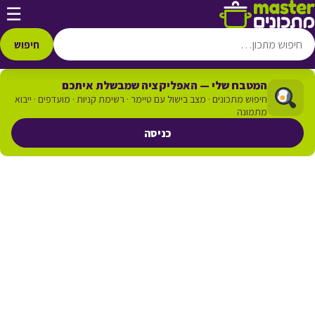
דלג לתוכן
☰
חיפוש
המטבח שלי — האפליקציה שמבשלת איתכם
חיפוש מתכונים · מצב בישול עם טיימר · רשימת קניות · מועדפים · ייבוא
מתמונה
כניסה