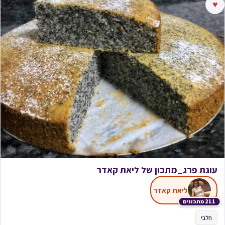
♥
עוגת פרג_מתכון של ליאת קאדר
ליאת קאדר
211 מתכונים
חלבי