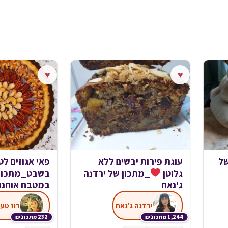
♥
♥
של
עוגת פירות יבשים ללא
פאי אגוזים לט
גלוטן
_מתכון של ירדנה
בשבט_מתכון 
ג'נאח
במטבח אוחנה
ירדנה ג'נאח
רוז טע
1,244 מתכונים
232 מתכונים