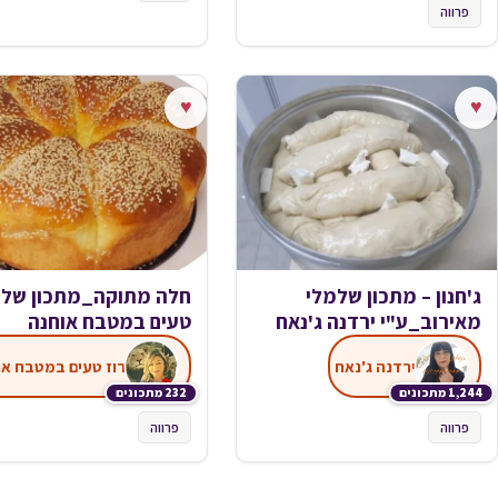
פרווה
♥
♥
ג'חנון – מתכון שלמלי
חלה מתוקה_מתכון של ר
מאירוב_ע"י ירדנה ג'נאח
טעים במטבח אוחנה
ירדנה ג'נאח
רוז טעים במטבח או
1,244 מתכונים
232 מתכונים
פרווה
פרווה