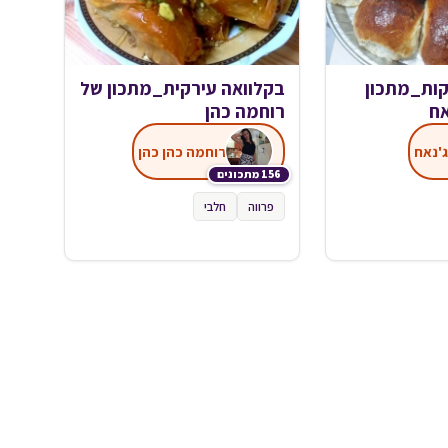
קות_מתכון
בקלוואה עירקית_מתכון של
אח
רוחמה כהן
ג'נאח
רוחמה כהן כהן
156 מתכונים
פרווה
חלבי