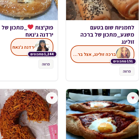
לחמניות שום בטעם
פוק'צות
_מתכון של
משגע_מתכון של ברכה
ירדנה ג'נאח
זולינג
ירדנה ג'נאח
ברכה זולינג, אצל ברכה במטבח
1,244 מתכונים
151 מתכונים
פרווה
פרווה
♥
♥