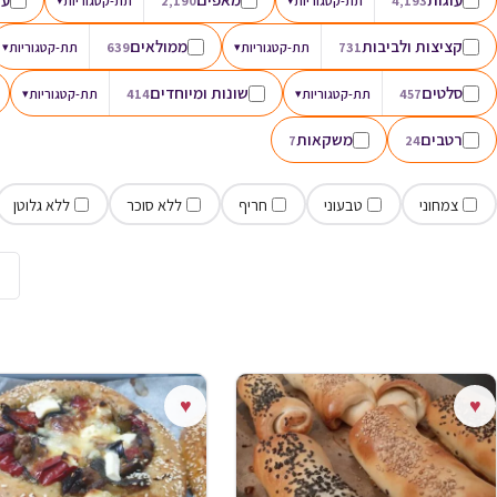
4,193
תת-קטגוריות
2,190
תת-קטגוריות
קציצות ולביבות
ממולאים
731
תת-קטגוריות
▾
639
תת-קטגוריות
▾
סלטים
שונות ומיוחדים
457
תת-קטגוריות
▾
414
תת-קטגוריות
▾
רטבים
משקאות
7
24
צמחוני
טבעוני
חריף
ללא סוכר
ללא גלוטן
→
♥
♥