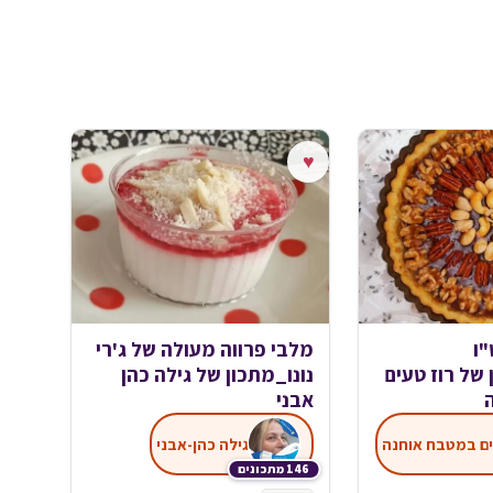
♥
"ו
מלבי פרווה מעולה של ג'רי
של רוז טעים
נונו_מתכון של גילה כהן
אבני
ים במטבח אוחנה
גילה כהן-אבני
146 מתכונים