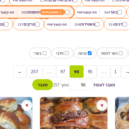
1,903
תת-קטגוריות
1,363
תת-קטגוריות
בשר
תוספות
564
תת-קטגוריות
▾
550
תת-קטגורי
מתכון חדש
דגים
פשטידות
מרקים
ממו
314
254
תת-קטגוריות
▾
237
כשר לפסח
פרווה
חלבי
בשרי
←
257
…
97
96
95
…
1
מעבר לעמוד
מתוך 257
מעבר
♥
♥