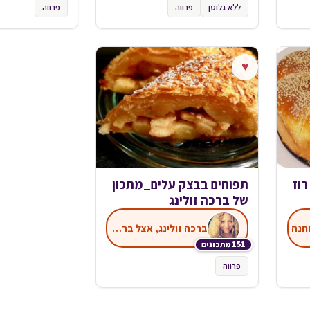
ללא גלוטן
פרווה
פרווה
♥
וז
תפוחים בבצק עלים_מתכון
של ברכה זולינג
חנה
ברכה זולינג, אצל ברכה במטבח
151 מתכונים
פרווה