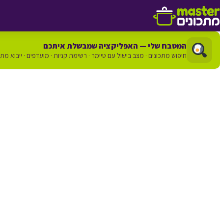
דלג לתוכן
המטבח שלי — האפליקציה שמבשלת איתכם
חיפוש מתכונים · מצב בישול עם טיימר · רשימת קניות · מועדפים · ייבוא מת