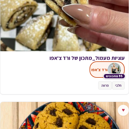
עוגיות מעמול_מתכון של ורד צ'אפו
ורד צ'אפו
95 מתכונים
חלבי
פרווה
♥