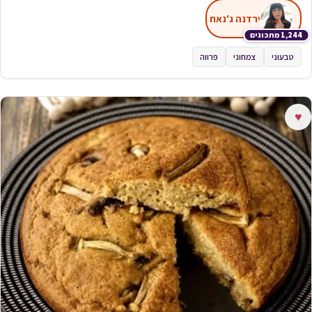
ירדנה ג'נאח
1,244 מתכונים
טבעוני
צמחוני
פרווה
♥