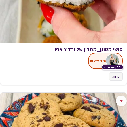
סושי מטוגן_מתכון של ורד צ'אפו
ורד צ'אפו
95 מתכונים
פרווה
♥