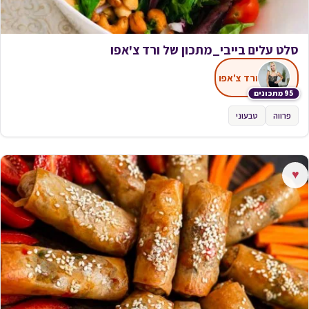
סלט עלים בייבי_מתכון של ורד צ'אפו
ורד צ'אפו
95 מתכונים
פרווה
טבעוני
♥