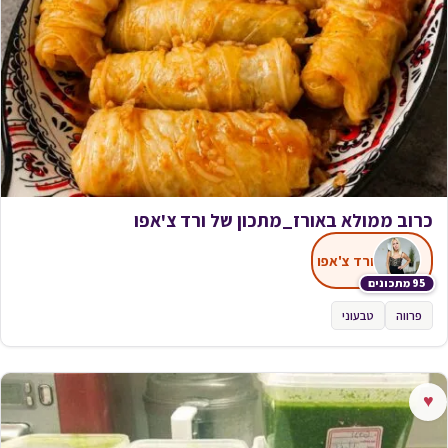
כרוב ממולא באורז_מתכון של ורד צ'אפו
ורד צ'אפו
95 מתכונים
פרווה
טבעוני
♥