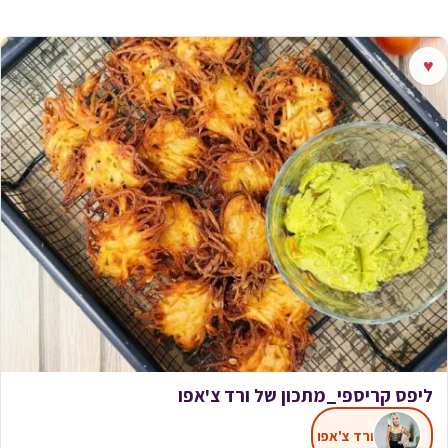
♥
ליפס קריספי_מתכון של ורד צ'אפו
ורד צ'אפו