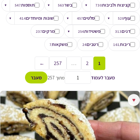
קציצות ולביבות
בשר
תוספות
▾
547
▾
563
▾
730
עוף
סלטים
שונות ומיוחדים
▾
414
▾
457
▾
528
דגים
פשטידות
מרקים
237
▾
254
313
ריבות
רטבים
משקאות
7
24
161
←
257
…
2
1
מעבר לעמוד
מתוך 257
מעבר
♥