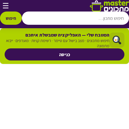
דלג לתוכן
☰
חיפוש
המטבח שלי — האפליקציה שמבשלת איתכם
חיפוש מתכונים · מצב בישול עם טיימר · רשימת קניות · מועדפים · ייבוא
מתמונה
כניסה