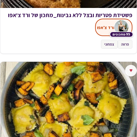
פשטידת פטריות ובצל ללא גבינות_מתכון של ורד צ'אפו
ורד צ'אפו
95 מתכונים
פרווה
צמחוני
♥