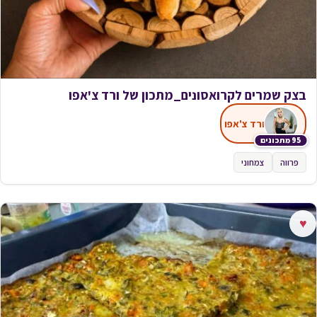
בצק שמרים לקרואסונים_מתכון של ורד צ'אפו
ורד צ'אפו
95 מתכונים
פרווה
צמחוני
♥