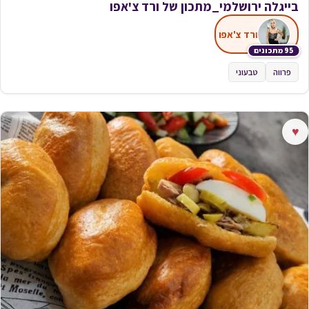
בייגלה ירושלמי_מתכון של ורד צ'אפו
ורד צ'אפו
95 מתכונים
פרווה
טבעוני
♥