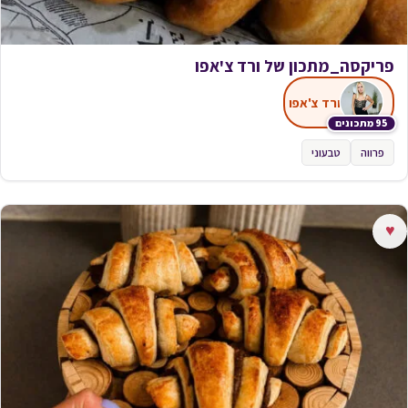
פריקסה_מתכון של ורד צ'אפו
ורד צ'אפו
95 מתכונים
פרווה
טבעוני
♥