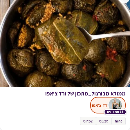
ממולא מבורגול_מתכון של ורד צ'אפו
ורד צ'אפו
95 מתכונים
פרווה
טבעוני
צמחוני