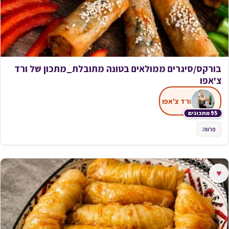
בורקס/סיגרים ממולאים בטונה מתובלת_מתכון של ורד
צ'אפו
ורד צ'אפו
95 מתכונים
פרווה
♥