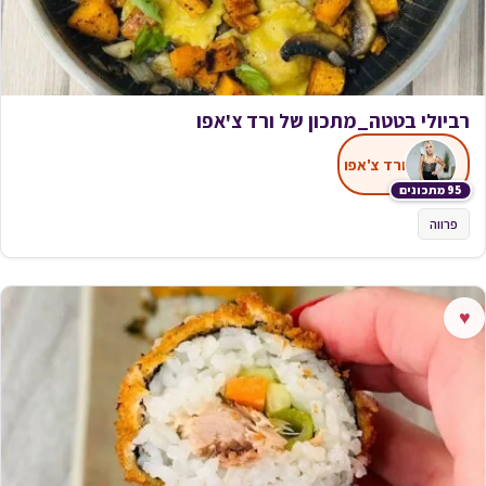
רביולי בטטה_מתכון של ורד צ'אפו
ורד צ'אפו
95 מתכונים
פרווה
♥