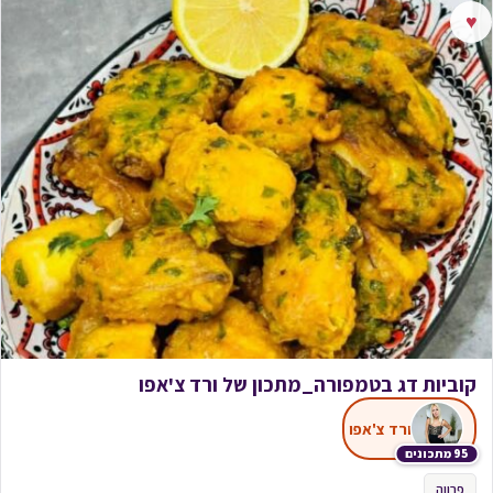
♥
קוביות דג בטמפורה_מתכון של ורד צ'אפו
ורד צ'אפו
95 מתכונים
פרווה