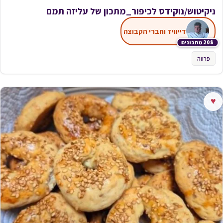
ניקיטוש/נוקידס לכיפור_מתכון של עליזה תמם
דייוויד וחברי הקבוצה
208 מתכונים
פרווה
♥