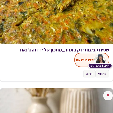
שטיח קציצות ירק בתנור_מתכון של ירדנה ג'נאח
ירדנה ג'נאח
1,244 מתכונים
צמחוני
פרווה
♥