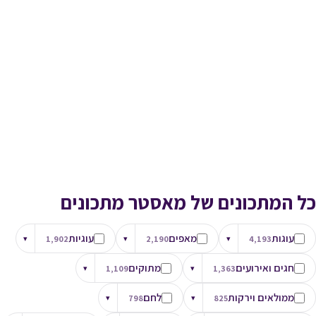
כל המתכונים של מאסטר מתכונים
עוגות
מאפים
עוגיות
▾
1,902
▾
2,190
▾
4,193
חגים ואירועים
מתוקים
▾
1,109
▾
1,363
ממולאים וירקות
לחם
▾
798
▾
825