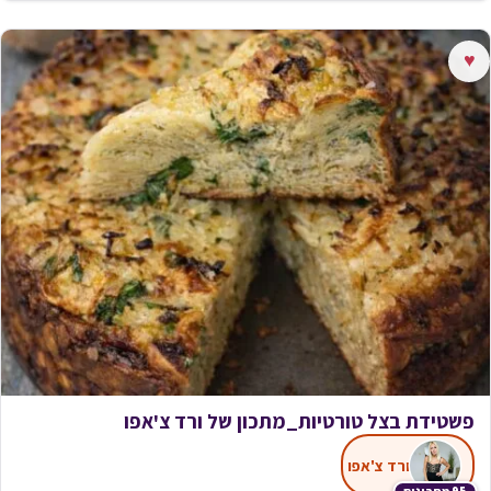
♥
פשטידת בצל טורטיות_מתכון של ורד צ'אפו
ורד צ'אפו
95 מתכונים