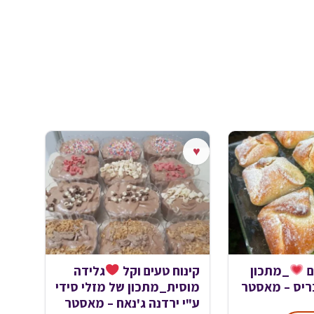
♥
ם
_מתכון
קינוח טעים וקל
גלידה
ריס – מאסטר
מוסית_מתכון של מזלי סידי
ע"י ירדנה ג'נאח – מאסטר