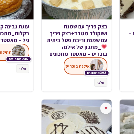
בצק פריך עם שמנת
עוגת גבינה ק
 –
ושוקולד מגורד+בצק פריך
בקלות_מתכון
עם שמנת וריבת פטל ביתית
גיל – מאסטר 
_מתכון של אילנה
תהילה 
בוכריס – מאסטר מתכונים
246 מתכונים
אילנה בוכריס
חלבי
302 מתכונים
חלבי
♥