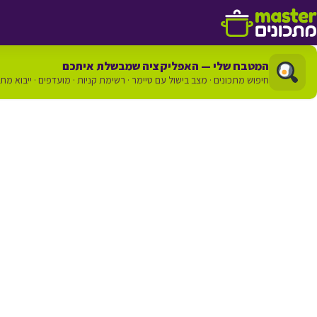
דלג לתוכן
המטבח שלי — האפליקציה שמבשלת איתכם
חיפוש מתכונים · מצב בישול עם טיימר · רשימת קניות · מועדפים · ייבוא מת