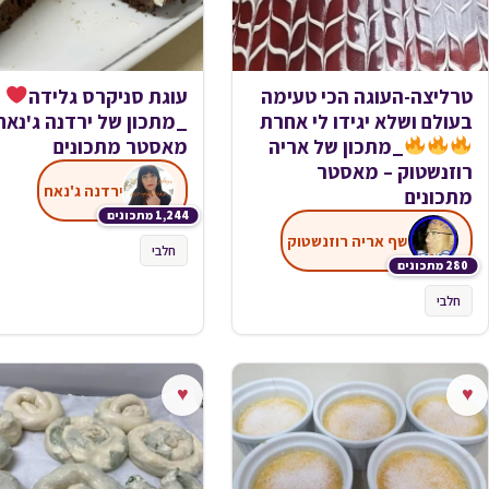
טרליצה-העוגה הכי טעימה
עוגת סניקרס גלידה
בעולם ושלא יגידו לי אחרת
_מתכון של ירדנה ג'נאח
_מתכון של אריה
מאסטר מתכונים
רוזנשטוק – מאסטר
ירדנה ג'נאח
מתכונים
1,244 מתכונים
שף אריה רוזנשטוק
חלבי
280 מתכונים
חלבי
♥
♥