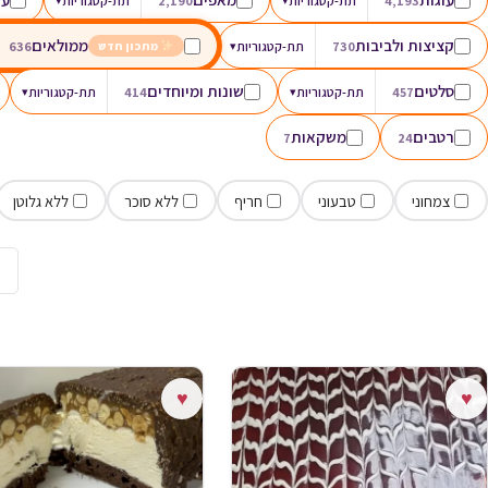
4,193
תת-קטגוריות
2,190
תת-קטגוריות
קציצות ולביבות
ממולאים
730
תת-קטגוריות
▾
636
מתכון חדש
סלטים
שונות ומיוחדים
457
תת-קטגוריות
▾
414
תת-קטגוריות
▾
רטבים
משקאות
7
24
צמחוני
טבעוני
חריף
ללא סוכר
ללא גלוטן
→
♥
♥