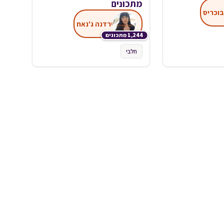
מתכונים
בוכריס
ירדנה ג'נאח
1,244 מתכונים
חלבי