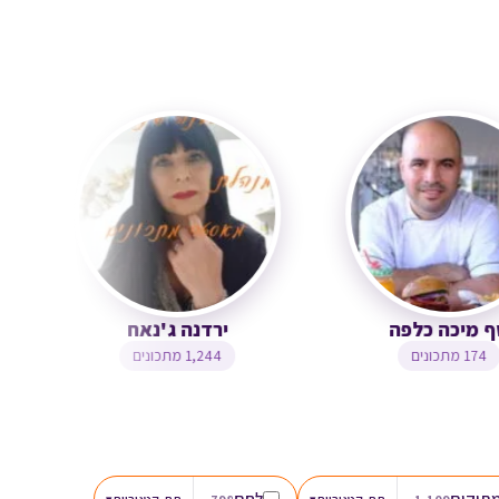
שף מיכה כלפה
ירדנה ג'נאח
174 מתכונים
1,244 מתכונים
תוקים
לחם
▾
▾