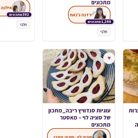
מתכונים
אילנה 
ירדנה ג'נאח
302 מתכונים
1,244 מתכונים
חלבי
חלבי
♥
רות
עוגיות סנדוויץ ריבה_מתכון
של סוניה לוי – מאסטר
ה
מתכונים
סוניה לוי -סוניה מתכוניה