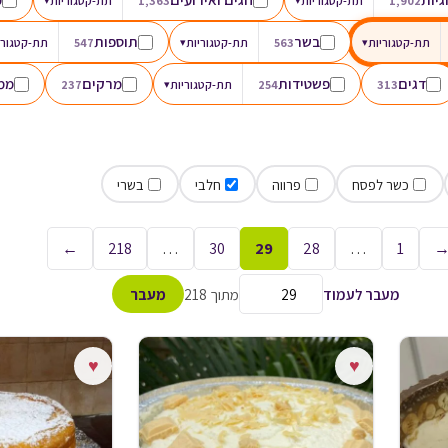
1,902
תת-קטגוריות
1,363
תת-קטגוריות
בשר
תוספות
תת-קטגוריות
▾
563
תת-קטגוריות
▾
547
תת-קטגורי
דגים
פשטידות
מרקים
ממו
313
254
תת-קטגוריות
▾
237
כשר לפסח
פרווה
חלבי
בשרי
←
218
…
30
29
28
…
1
מעבר לעמוד
מתוך 218
מעבר
♥
♥