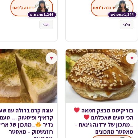
ירדנה ג'נאח
ירדנה ג'נאח
1,244 מתכונים
1,244 מתכונים
חלבי
חלבי
♥
♥
בוריקיטס מבצק חמאה
עוגת קרם ברולה עם שע
הכי טעים שאכלתם
קדאיף ופיסטוק … טעם
_מתכון של ירדנה ג'נאח –
נדיר
_מתכון של ארי
מאסטר מתכונים
רוזנשטוק – מאסטר