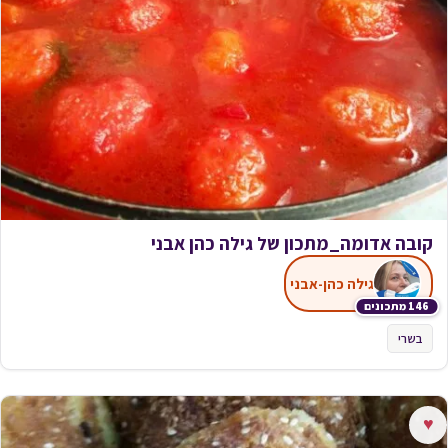
קובה אדומה_מתכון של גילה כהן אבני
גילה כהן-אבני
146 מתכונים
בשרי
♥