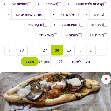
קציצות ולביבות
בשר
תוספות
▾
547
▾
563
▾
730
עוף
סלטים
שונות ומיוחדים
▾
414
▾
457
▾
528
דגים
פשטידות
מרקים
237
▾
254
313
ריבות
רטבים
משקאות
7
24
161
←
73
…
27
26
25
…
1
→
מעבר לעמוד
מתוך 73
מעבר
♥