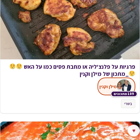
פרגיות על פלנצ'ליה או מחבת פסים כמו על האש
_מתכון של מילן וקנין
מילן וקנין
109 מתכונים
בשרי
♥