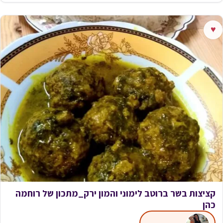
♥
קציצות בשר ברוטב לימוני והמון ירק_מתכון של רוחמה
כהן