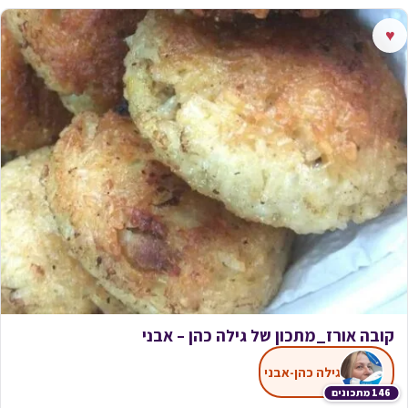
♥
קובה אורז_מתכון של גילה כהן – אבני
גילה כהן-אבני
146 מתכונים