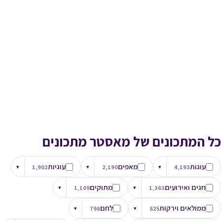
כל המתכונים של מאסטר מתכונים
עוגות
מאפים
עוגיות
▾
1,902
▾
2,190
▾
4,193
חגים ואירועים
מתוקים
▾
1,109
▾
1,363
ממולאים וירקות
לחם
▾
798
▾
825