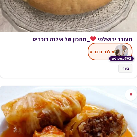
מעורב ירושלמי
_מתכון של אילנה בוכריס
אילנה בוכריס
302 מתכונים
בשרי
♥