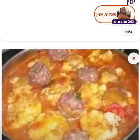
ימין
סיגלית ימין
203 מתכונים
בשרי
♥