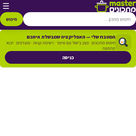
דלג לתוכן
☰
חיפוש
המטבח שלי — האפליקציה שמבשלת איתכם
חיפוש מתכונים · מצב בישול עם טיימר · רשימת קניות · מועדפים · ייבוא
מתמונה
כניסה