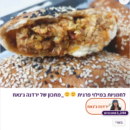
לחמניות במילוי פרגית
_מתכון של ירדנה ג'נאח
ירדנה ג'נאח
1,244 מתכונים
בשרי