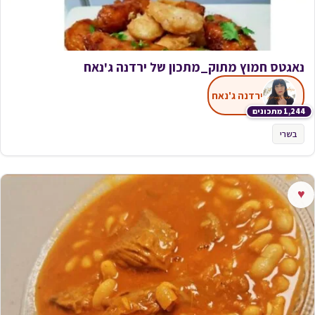
נאגטס חמוץ מתוק_מתכון של ירדנה ג'נאח
ירדנה ג'נאח
1,244 מתכונים
בשרי
♥