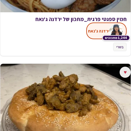
חמין ספגטי פרגית_מתכון של ירדנה ג'נאח
ירדנה ג'נאח
1,244 מתכונים
בשרי
♥