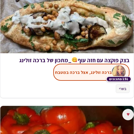
בצק פוקצה עם חזה עוף
_מתכון של ברכה זולינג
ברכה זולינג, אצל ברכה במטבח
151 מתכונים
בשרי
♥