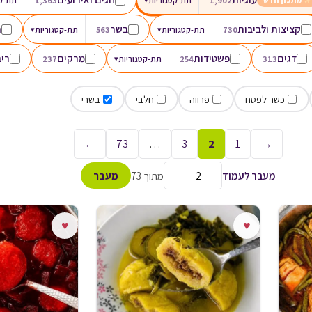
1,902
תת-קטגוריות
1,363
תת-קט
מתכון חדש
קציצות ולביבות
בשר
ת
730
תת-קטגוריות
▾
563
תת-קטגוריות
▾
דגים
פשטידות
מרקים
ריב
313
254
תת-קטגוריות
▾
237
כשר לפסח
פרווה
חלבי
בשרי
←
73
…
3
2
1
→
מעבר לעמוד
מתוך 73
מעבר
♥
♥