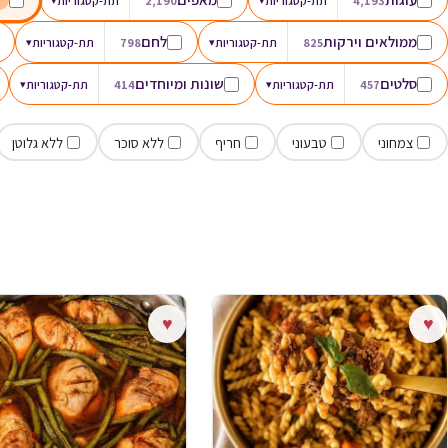
4,193
תת-קטגוריות
2,190
תת-קטגוריות
ממולאים וירקות
לחם
825
תת-קטגוריות
▾
798
תת-קטגוריות
▾
סלטים
שונות ומיוחדים
457
תת-קטגוריות
▾
414
תת-קטגוריות
▾
צמחוני
טבעוני
חריף
ללא סוכר
ללא גלוטן
♥
♥