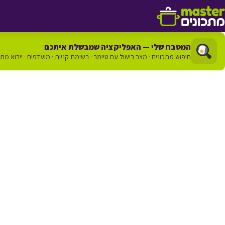
דלג לתוכן
המטבח שלי — האפליקציה שמבשלת איתכם
חיפוש מתכונים · מצב בישול עם טיימר · רשימת קניות · מועדפים · ייבוא מת