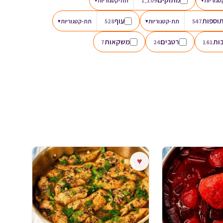
גוריות
1,109
תת-קטגוריות
וספות
עוף
547
תת-קטגוריות
▾
528
תת-קטגוריות
▾
ות
רטבים
משקאות
7
24
161
♥