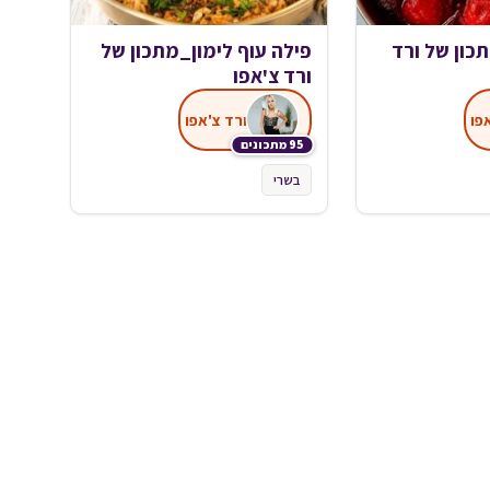
כון של ורד
פילה עוף לימון_מתכון של
ורד צ'אפו
פו
ורד צ'אפו
95 מתכונים
בשרי