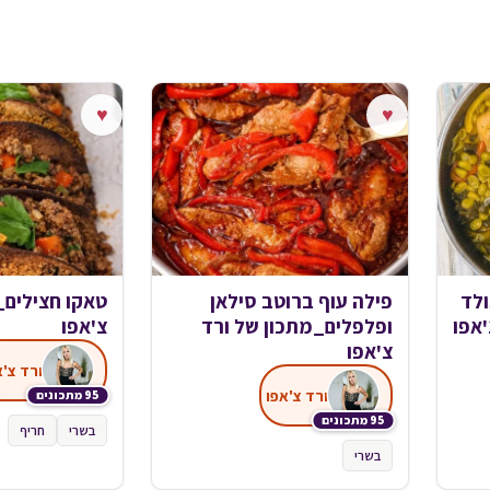
♥
♥
ולד
פילה עוף ברוטב סילאן
טאקו חצילים_
'אפו
ופלפלים_מתכון של ורד
צ'אפו
צ'אפו
ורד צ'א
ורד צ'אפו
95 מתכונים
95 מתכונים
בשרי
חריף
בשרי