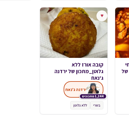
♥
י
קובה אורז ללא
של
גלוטן_מתכון של ירדנה
ג'נאח
ירדנה ג'נאח
1,244 מתכונים
בשרי
ללא גלוטן