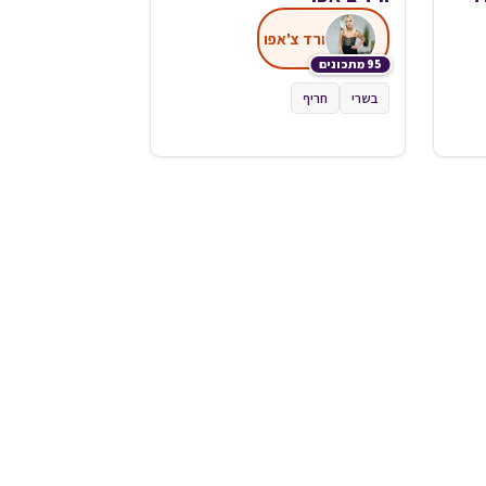
ורד צ'אפו
95 מתכונים
בשרי
חריף