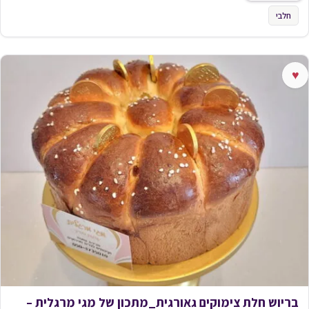
חלבי
♥
בריוש חלת צימוקים גאורגית_מתכון של מגי מרגלית –