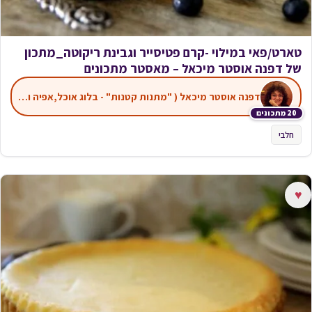
טארט/פאי במילוי -קרם פטיסייר וגבינת ריקוטה_מתכון
של דפנה אוסטר מיכאל – מאסטר מתכונים
דפנה אוסטר מיכאל ( "מתנות קטנות" - בלוג אוכל,אפיה ועוד)
20 מתכונים
חלבי
♥