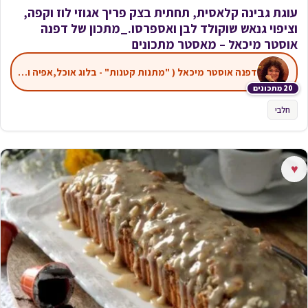
עוגת גבינה קלאסית, תחתית בצק פריך אגוזי לוז וקפה,
וציפוי גנאש שוקולד לבן ואספרסו._מתכון של דפנה
אוסטר מיכאל – מאסטר מתכונים
דפנה אוסטר מיכאל ( "מתנות קטנות" - בלוג אוכל,אפיה ועוד)
20 מתכונים
חלבי
♥