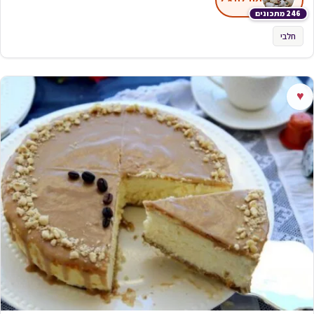
246 מתכונים
חלבי
♥