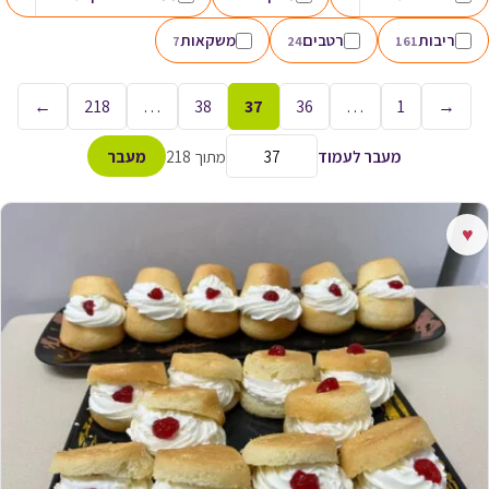
ריבות
רטבים
משקאות
7
24
161
←
218
…
38
37
36
…
1
→
מעבר לעמוד
מתוך 218
מעבר
♥