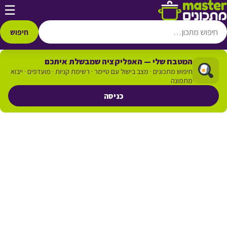
דלג לתוכן
☰
חיפוש
המטבח שלי — האפליקציה שמבשלת איתכם
חיפוש מתכונים · מצב בישול עם טיימר · רשימת קניות · מועדפים · ייבוא
מתמונה
כניסה