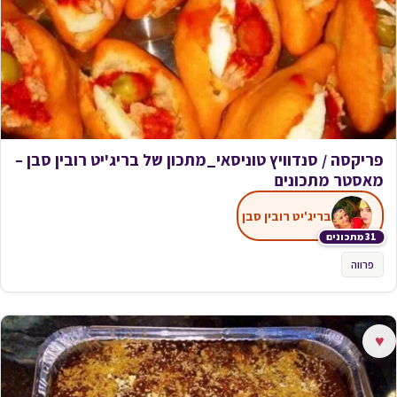
פריקסה / סנדוויץ טוניסאי_מתכון של בריג'יט רובין סבן –
מאסטר מתכונים
בריג'יט רובין סבן
31 מתכונים
פרווה
♥