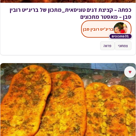
כפתה – קציצת דגים טוניסאית_מתכון של בריג'יט רובין
סבן – מאסטר מתכונים
בריג'יט רובין סבן
31 מתכונים
צמחוני
פרווה
♥