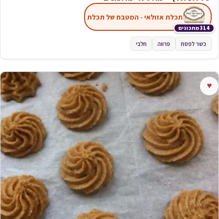
תכלת אזולאי - המטבח של תכלת
314 מתכונים
כשר לפסח
פרווה
חלבי
♥