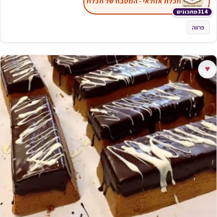
תכלת אזולאי - המטבח של תכלת
314 מתכונים
פרווה
♥