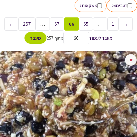
רטבים
משקאות
7
24
←
257
…
67
66
65
…
1
→
מעבר לעמוד
מתוך 257
מעבר
♥