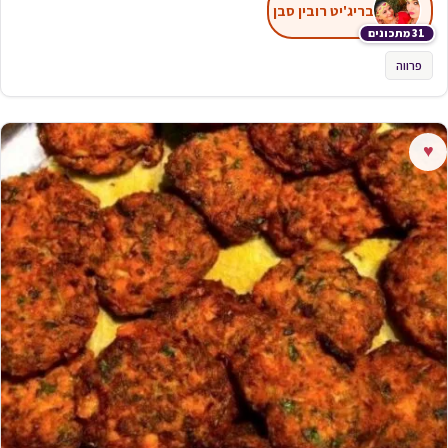
בריג'יט רובין סבן
31 מתכונים
פרווה
♥