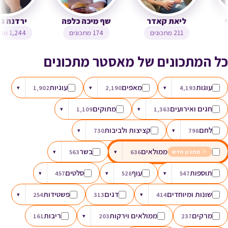
צופית בן יוסף
ליאת קאדר
שף מיכה כלפה
323 מתכונים
211 מתכונים
174 מתכונים
כל המתכונים של מאסטר מתכונים
עוגות
מאפים
עוגיות
▾
1,902
▾
2,190
▾
4,193
חגים ואירועים
מתוקים
▾
1,109
▾
1,363
לחם
קציצות ולביבות
▾
730
▾
798
ממולאים
בשר
▾
563
▾
636
מתכון חדש
תוספות
עוף
סלטים
▾
457
▾
528
▾
547
שונות ומיוחדים
דגים
פשטידות
▾
254
313
▾
414
מרקים
ממולאים וירקות
ריבות
161
▾
203
237