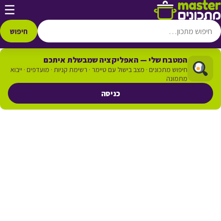
דלג לתוכן
☰
חיפוש
המטבח שלי — האפליקציה שמבשלת איתכם
חיפוש מתכונים · מצב בישול עם טיימר · רשימת קניות · מועדפים · ייבוא
מתמונה
כניסה