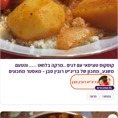
קוסקוס טוניסאי עם דגים ..מרקה בלחוט ….. והטעם
משגע_מתכון של בריג'יט רובין סבן – מאסטר מתכונים
בריג'יט רובין סבן
31 מתכונים
צמחוני
פרווה