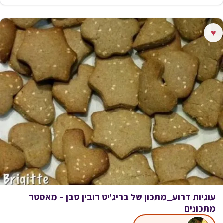
♥
עוגיות דרוע_מתכון של בריג'יט רובין סבן – מאסטר
מתכונים