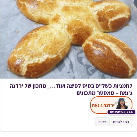
לחמניות כשל"פ בסיס לפיצה ועוד…_מתכון של ירדנה
ג'נאח – מאסטר מתכונים
ירדנה ג'נאח
1,244 מתכונים
כשר לפסח
פרווה