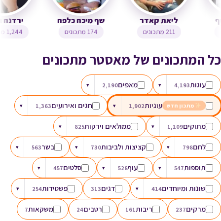
צופית בן יוסף
ליאת קאדר
שף מיכה כלפה
323 מתכונים
211 מתכונים
174 מתכונים
כל המתכונים של מאסטר מתכונים
עוגות
מאפים
▾
2,190
▾
4,193
עוגיות
חגים ואירועים
▾
1,363
▾
1,902
מתכון חדש
מתוקים
ממולאים וירקות
▾
825
▾
1,109
לחם
קציצות ולביבות
בשר
▾
563
▾
730
▾
798
תוספות
עוף
סלטים
▾
457
▾
528
▾
547
שונות ומיוחדים
דגים
פשטידות
▾
254
313
▾
414
מרקים
ריבות
רטבים
משקאות
7
24
161
237