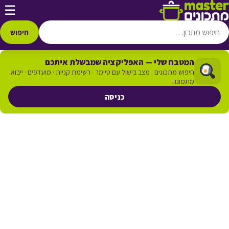
דלג לתוכן
☰
חיפוש
המטבח שלי — האפליקציה שמבשלת איתכם
חיפוש מתכונים · מצב בישול עם טיימר · רשימת קניות · מועדפים · ייבוא
מתמונה
כניסה