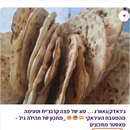
♥
ג'ראדק/גאוורג … סוג של מצה קרנצ'ית וטעימה
מהמטבח העיראקי
_מתכון של תהילה גיל –
מאסטר מתכונים