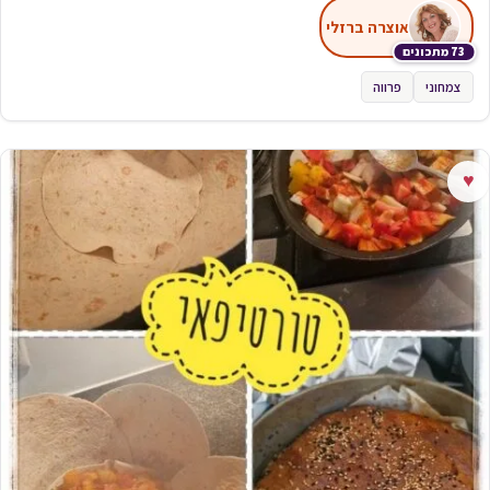
אוצרה ברזלי
73 מתכונים
צמחוני
פרווה
♥