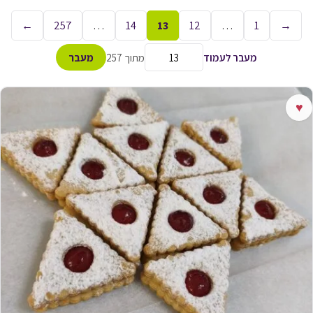
←
257
…
14
13
12
…
1
→
מעבר לעמוד
מתוך 257
מעבר
♥