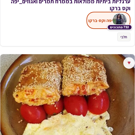
ערגליות ביתיות ממולאות בממרח תמרים ואגוזים_יפה
וקס ברקו
יפה וקס-ברקו
753 מתכונים
חלבי
♥