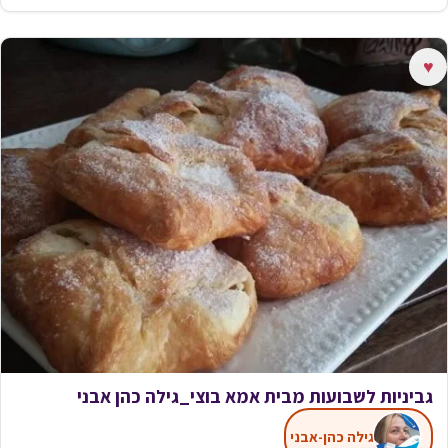
♥
גביניות לשבועות מבית אמא בוצי_גילה כהן אבני
גילה כהן-אבני