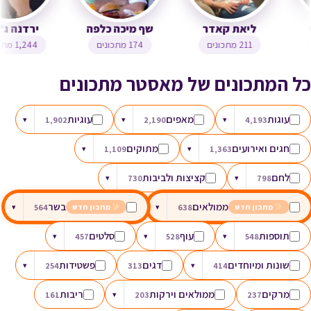
צופית בן יוסף
ליאת קאדר
שף מיכה כלפה
323 מתכונים
211 מתכונים
174 מתכונים
כל המתכונים של מאסטר מתכונים
עוגות
מאפים
עוגיות
▾
1,902
▾
2,190
▾
4,193
חגים ואירועים
מתוקים
▾
1,109
▾
1,363
לחם
קציצות ולביבות
▾
730
▾
798
ממולאים
בשר
▾
564
▾
638
מתכון חדש
מתכון חדש
תוספות
עוף
סלטים
▾
457
▾
528
▾
548
שונות ומיוחדים
דגים
פשטידות
▾
254
313
▾
414
מרקים
ממולאים וירקות
ריבות
161
▾
203
237