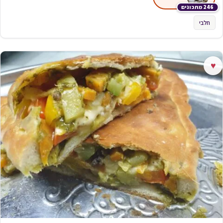
246 מתכונים
חלבי
♥