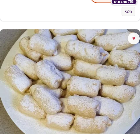
753 מתכונים
חלבי
♥