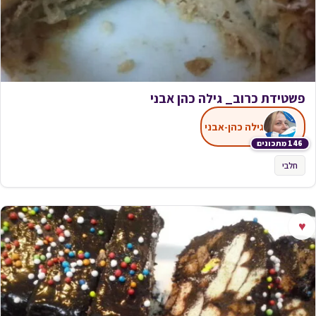
פשטידת כרוב_ גילה כהן אבני
גילה כהן-אבני
146 מתכונים
חלבי
♥