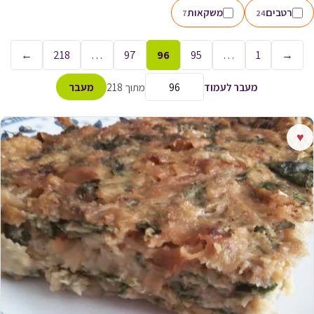
רטבים
משקאות
7
24
←
218
…
97
96
95
…
1
→
מעבר לעמוד
מתוך 218
מעבר
♥