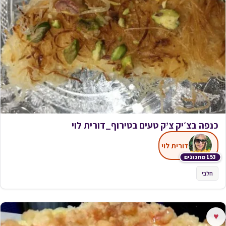
כנפה בצ׳יק צ’ק טעים בטירוף_דורית לוי
דורית לוי
153 מתכונים
חלבי
♥