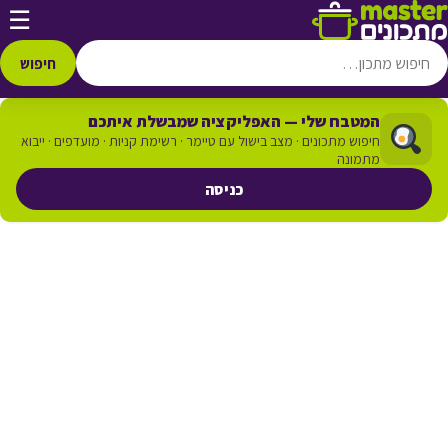
דלג לתוכן
☰
חיפוש
המטבח שלי — האפליקציה שמבשלת איתכם
חיפוש מתכונים · מצב בישול עם טיימר · רשימת קניות · מועדפים · ייבוא
מתמונה
כניסה