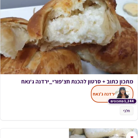
מתכון כתוב + סרטון להכנת חצ'פורי_ירדנה ג'נאח
ירדנה ג'נאח
1,244 מתכונים
חלבי
♥