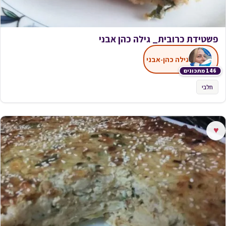
פשטידת כרובית_ גילה כהן אבני
גילה כהן-אבני
146 מתכונים
חלבי
♥