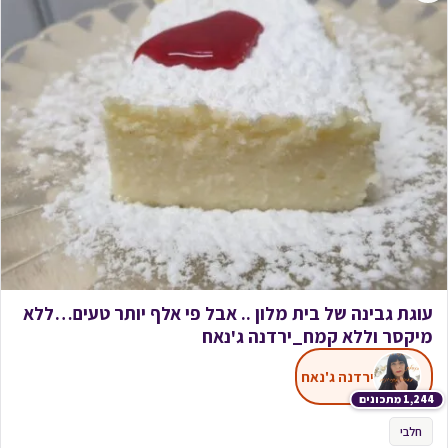
עוגת גבינה של בית מלון .. אבל פי אלף יותר טעים…ללא
מיקסר וללא קמח_ירדנה ג'נאח
ירדנה ג'נאח
1,244 מתכונים
חלבי