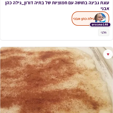
עוגת גבינה בחושה עם חמוציות של בתיה דורון_גילה כהן
אבני
גילה כהן-אבני
146 מתכונים
חלבי
♥