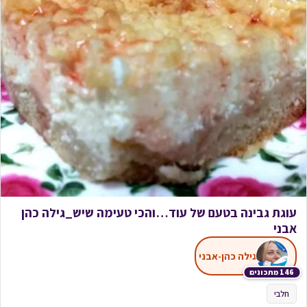
עוגת גבינה בטעם של עוד…והכי טעימה שיש_גילה כהן
אבני
גילה כהן-אבני
146 מתכונים
חלבי