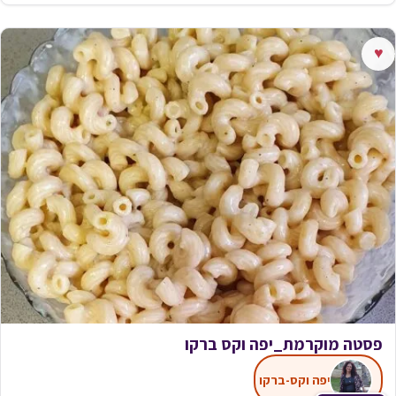
♥
פסטה מוקרמת_יפה וקס ברקו
יפה וקס-ברקו