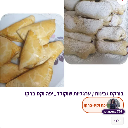
בורקס גבינות / ערגליות שוקולד_יפה וקס ברקו
יפה וקס-ברקו
753 מתכונים
חלבי