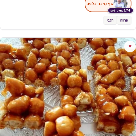
שף מיכה כלפה
174 מתכונים
פרווה
חלבי
♥