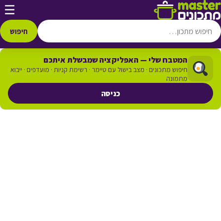
דלג לתוכן
☰
חיפוש
המטבח שלי — האפליקציה שמבשלת איתכם
חיפוש מתכונים · מצב בישול עם טיימר · רשימת קניות · מועדפים · ייבוא
מתמונה
כניסה