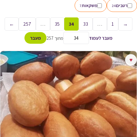
רטבים
משקאות
7
24
←
257
…
35
34
33
…
1
→
מעבר לעמוד
מתוך 257
מעבר
♥