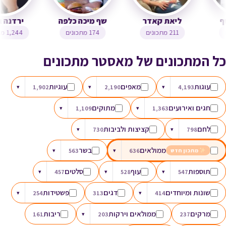
צופית בן יוסף
ליאת קאדר
שף מיכה כלפה
323 מתכונים
211 מתכונים
174 מתכונים
כל המתכונים של מאסטר מתכונים
עוגות
מאפים
עוגיות
▾
1,902
▾
2,190
▾
4,193
חגים ואירועים
מתוקים
▾
1,109
▾
1,363
לחם
קציצות ולביבות
▾
730
▾
798
ממולאים
בשר
▾
563
▾
636
מתכון חדש
תוספות
עוף
סלטים
▾
457
▾
528
▾
547
שונות ומיוחדים
דגים
פשטידות
▾
254
313
▾
414
מרקים
ממולאים וירקות
ריבות
161
▾
203
237