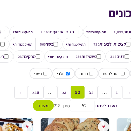
ונים
גיות
חגים ואירועים
מ
1,899
תת-קטגוריות
▾
1,363
תת-קטגוריות
▾
קציצות ולביבות
בשר
ת
730
תת-קטגוריות
▾
563
תת-קטגוריות
▾
דגים
פשטידות
מרקים
ריב
312
254
תת-קטגוריות
▾
237
כשר לפסח
פרווה
חלבי
בשרי
←
218
…
53
52
51
…
1
מעבר לעמוד
מתוך 218
מעבר
♥
♥