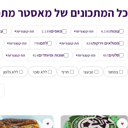
כל המתכונים של מאסטר מתכ
עוגות
מאפים
עו
4,193
תת-קטגוריות
▾
2,189
תת-קטגוריות
▾
ממולאים וירקות
לחם
824
תת-קטגוריות
▾
798
תת-קטגוריות
▾
סלטים
שונות ומיוחדים
457
תת-קטגוריות
▾
414
תת-קטגוריות
▾
צמחוני
טבעוני
חריף
ללא סוכר
ללא גלוטן
→
♥
♥