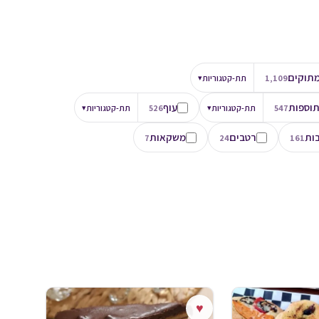
תוקים
1,109
תת-קטגוריות
▾
וספות
עוף
547
תת-קטגוריות
▾
526
תת-קטגוריות
▾
ות
רטבים
משקאות
7
24
161
♥