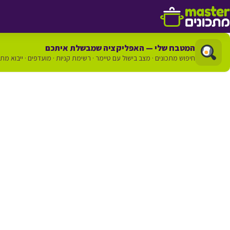
דלג לתוכן
המטבח שלי — האפליקציה שמבשלת איתכם
חיפוש מתכונים · מצב בישול עם טיימר · רשימת קניות · מועדפים · ייבוא מת