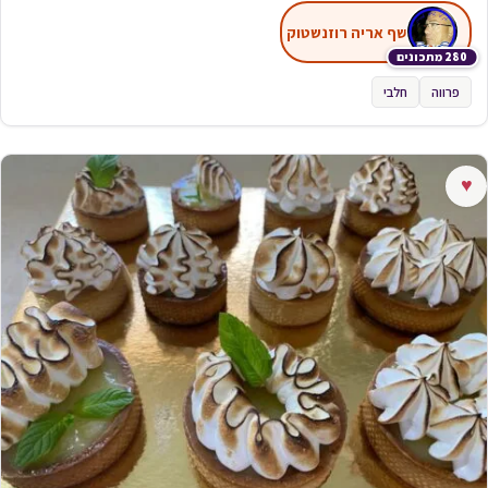
שף אריה רוזנשטוק
280 מתכונים
פרווה
חלבי
♥