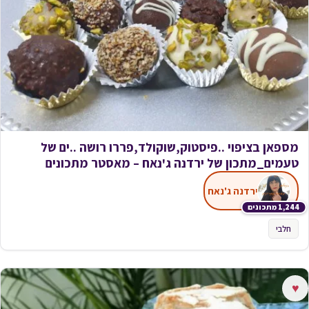
מספאן בציפוי ..פיסטוק,שוקולד,פררו רושה ..ים של
טעמים_מתכון של ירדנה ג'נאח – מאסטר מתכונים
ירדנה ג'נאח
1,244 מתכונים
חלבי
♥