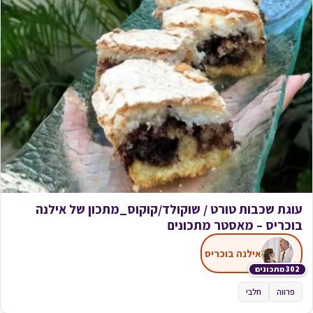
עוגת שכבות טורט / שוקולד/קוקוס_מתכון של אילנה
בוכריס – מאסטר מתכונים
אילנה בוכריס
302 מתכונים
פרווה
חלבי