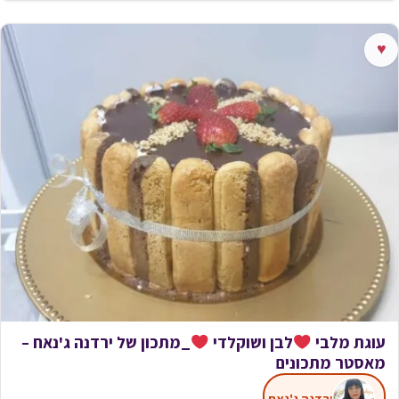
♥
עוגת מלבי
לבן ושוקלדי
_מתכון של ירדנה ג'נאח –
מאסטר מתכונים
ירדנה ג'נאח