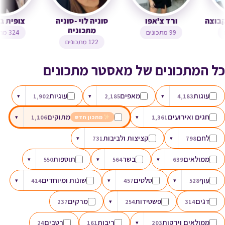
ייוויד וחברי הקבוצה
ורד צ'אפו
סוניה לוי -סוניה
מתכוניה
461 מתכונים
99 מתכונים
122 מתכונים
כל המתכונים של מאסטר מתכונים
עוגות
מאפים
עוגיות
▾
1,902
▾
2,185
▾
4,183
חגים ואירועים
מתוקים
▾
1,106
▾
1,361
מתכון חדש
לחם
קציצות ולביבות
▾
731
▾
798
ממולאים
בשר
תוספות
▾
550
▾
564
▾
639
עוף
סלטים
שונות ומיוחדים
▾
414
▾
457
▾
528
דגים
פשטידות
מרקים
237
▾
254
314
ממולאים וירקות
ריבות
רטבים
24
161
▾
203