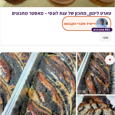
טארט לימון_מתכון של ענת לוגסי – מאסטר מתכונים
דייוויד וחברי הקבוצה
461 מתכונים
חלבי
♥