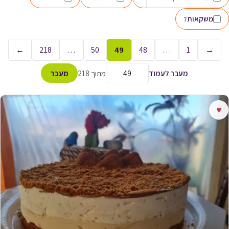
משקאות
7
←
218
…
50
49
48
…
1
→
מעבר לעמוד
מתוך 218
מעבר
♥