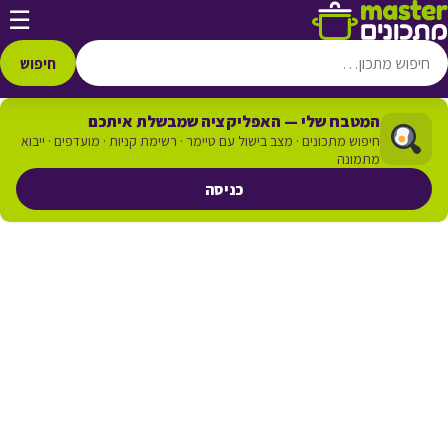
דלג לתוכן
☰
חיפוש
המטבח שלי — האפליקציה שמבשלת איתכם
חיפוש מתכונים · מצב בישול עם טיימר · רשימת קניות · מועדפים · ייבוא
מתמונה
כניסה