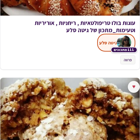
עוגות בולו טריפולטאיות , ריחניות , אוריריות
וטעימות_מתכון של גיטה סלע
גיטה סלע
111 מתכונים
פרווה
♥