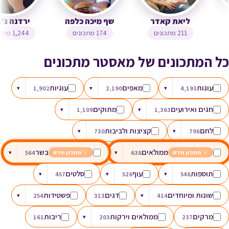
צופית בן יוסף
ליאת קאדר
שף מיכה כלפה
323 מתכונים
211 מתכונים
174 מתכונים
כל המתכונים של מאסטר מתכונים
עוגות
מאפים
עוגיות
▾
1,902
▾
2,190
▾
4,193
חגים ואירועים
מתוקים
▾
1,109
▾
1,363
לחם
קציצות ולביבות
▾
730
▾
798
ממולאים
בשר
▾
564
▾
638
מתכון חדש
מתכון חדש
תוספות
עוף
סלטים
▾
457
▾
528
▾
548
שונות ומיוחדים
דגים
פשטידות
▾
254
313
▾
414
מרקים
ממולאים וירקות
ריבות
161
▾
203
237