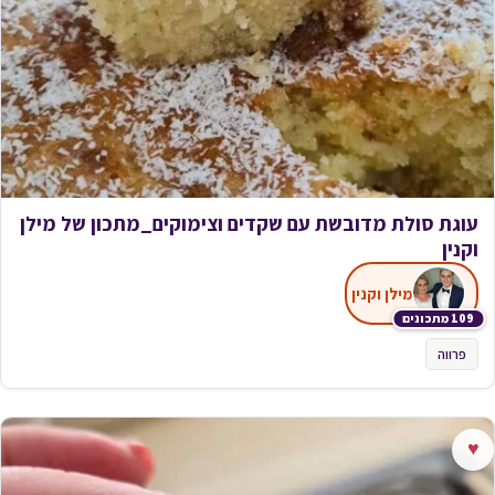
עוגת סולת מדובשת עם שקדים וצימוקים_מתכון של מילן
וקנין
מילן וקנין
109 מתכונים
פרווה
♥