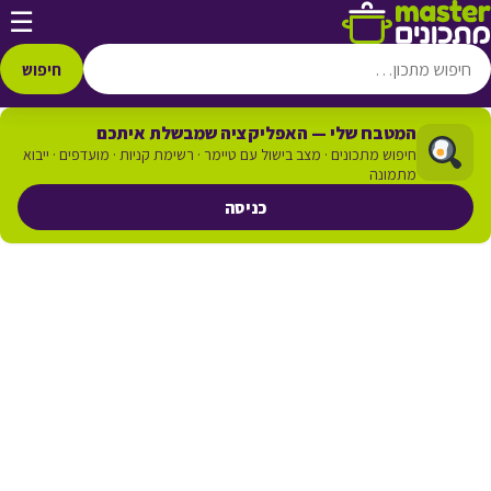
דלג לתוכן
☰
חיפוש
המטבח שלי — האפליקציה שמבשלת איתכם
חיפוש מתכונים · מצב בישול עם טיימר · רשימת קניות · מועדפים · ייבוא
מתמונה
כניסה