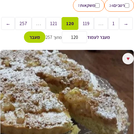
רטבים
משקאות
7
24
←
257
…
121
120
119
…
1
→
מעבר לעמוד
מתוך 257
מעבר
♥