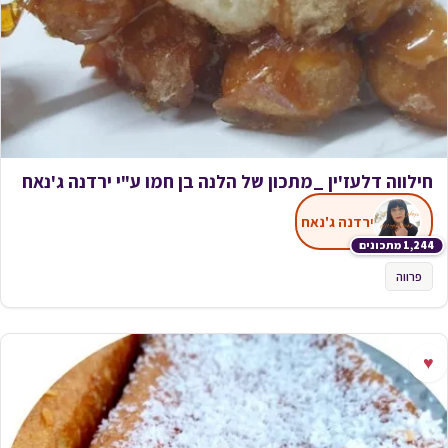
חילווה דלעז'ין _מתכון של הלנה בן חמו ע"י ירדנה ג'נאח
ירדנה ג'נאח
1,244 מתכונים
פרווה
♥