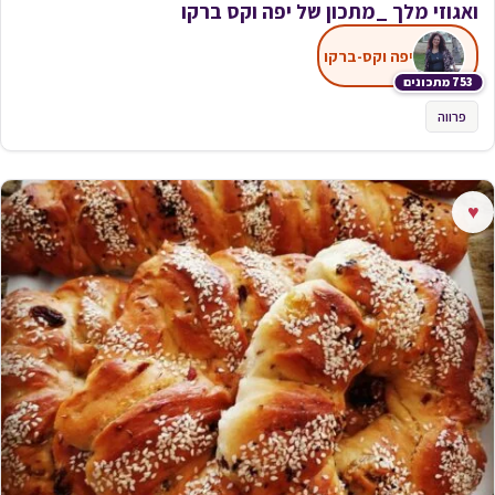
ואגוזי מלך _מתכון של יפה וקס ברקו
יפה וקס-ברקו
753 מתכונים
פרווה
♥