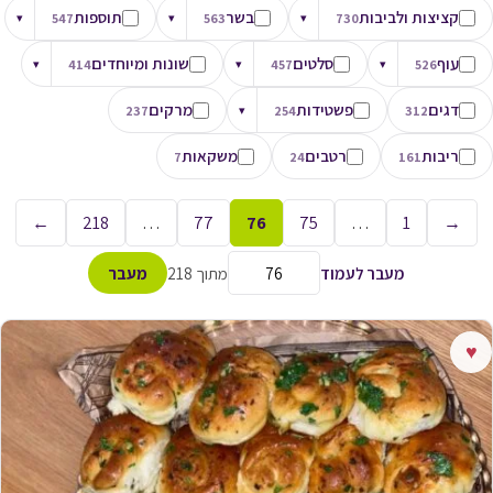
קציצות ולביבות
בשר
תוספות
▾
547
▾
563
▾
730
עוף
סלטים
שונות ומיוחדים
▾
414
▾
457
▾
526
דגים
פשטידות
מרקים
237
▾
254
312
ריבות
רטבים
משקאות
7
24
161
←
218
…
77
76
75
…
1
→
מעבר לעמוד
מתוך 218
מעבר
♥