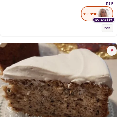
יונה
נורית יונה
520 מתכונים
חלבי
♥