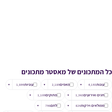
כל המתכונים של מאסטר מתכונים
עוגות
מאפים
עוגיות
▾
1,899
▾
2,189
▾
4,193
חגים ואירועים
מתוקים
▾
1,109
▾
1,363
ממולאים וירקות
לחם
▾
798
▾
824