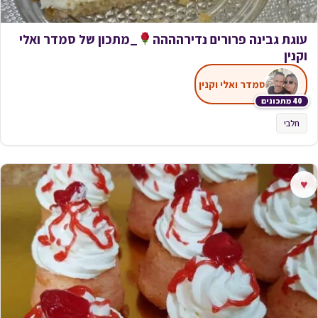
עוגת גבינה פרורים נדירהההה
_מתכון של סמדר ואלי
וקנין
סמדר ואלי וקנין
40 מתכונים
חלבי
♥