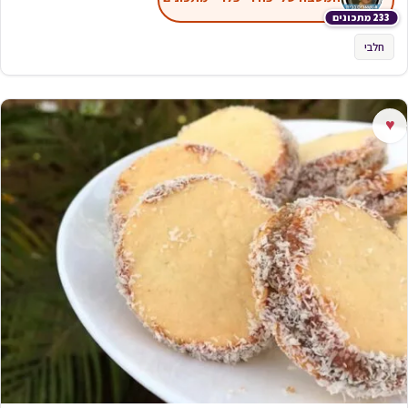
233 מתכונים
חלבי
♥