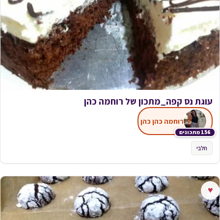
עוגת נס קפה_מתכון של רוחמה כהן
רוחמה כהן כהן
156 מתכונים
חלבי
♥