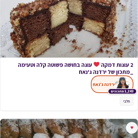
2 עוגות דמקה
עוגה בחושה פשוטה קלה וטעימה
_מתכון של ירדנה ג'נאח
ירדנה ג'נאח
1,243 מתכונים
חלבי
♥