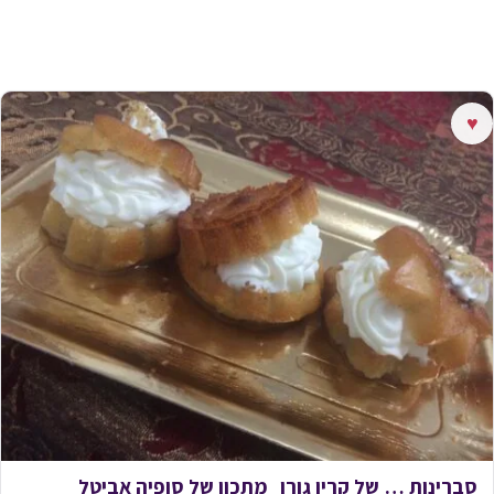
♥
סברינות … של קרין גורן_מתכון של סופיה אביטל