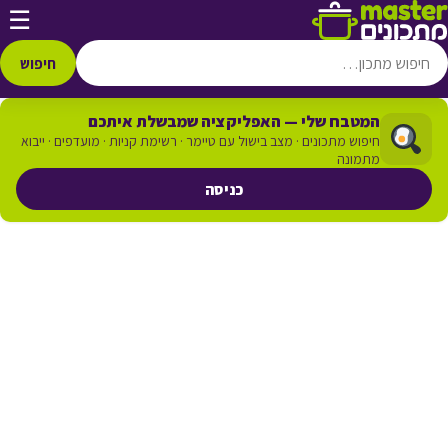
דלג לתוכן
☰
חיפוש
המטבח שלי — האפליקציה שמבשלת איתכם
חיפוש מתכונים · מצב בישול עם טיימר · רשימת קניות · מועדפים · ייבוא
מתמונה
כניסה