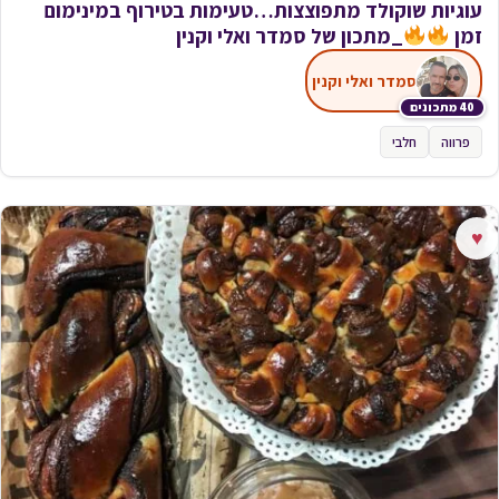
עוגיות שוקולד מתפוצצות…טעימות בטירוף במינימום
זמן
_מתכון של סמדר ואלי וקנין
סמדר ואלי וקנין
40 מתכונים
פרווה
חלבי
♥