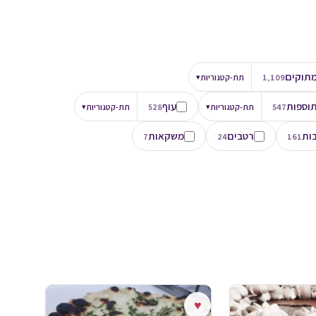
תוקים
1,109
תת-קטגוריות
▾
וספות
עוף
547
תת-קטגוריות
▾
528
תת-קטגוריות
▾
ות
רטבים
משקאות
7
24
161
♥