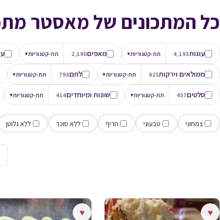
כל המתכונים של מאסטר מתכ
עוגות
מאפים
עו
4,193
תת-קטגוריות
▾
2,190
תת-קטגוריות
▾
ממולאים וירקות
לחם
825
תת-קטגוריות
▾
798
תת-קטגוריות
▾
סלטים
שונות ומיוחדים
457
תת-קטגוריות
▾
414
תת-קטגוריות
▾
צמחוני
טבעוני
חריף
ללא סוכר
ללא גלוטן
→
♥
♥