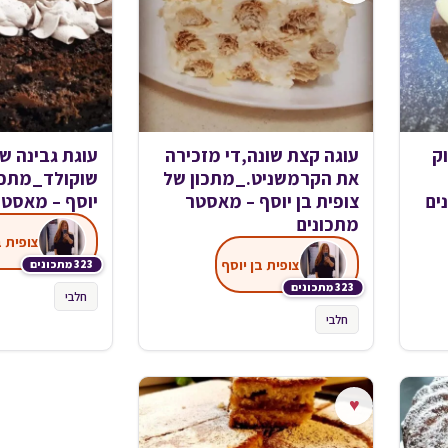
ק
עוגה קצת שונה,די מזכירה
עוגת גבינה ש
את הקרמשניט._מתכון של
שוקולד_מתכון
ים
צופית בן יוסף – מאסטר
יוסף – מאסטר
מתכונים
צופית ב
צופית בן יוסף
323 מתכונים
323 מתכונים
חלבי
חלבי
♥