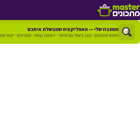
דלג לתוכן
המטבח שלי — האפליקציה שמבשלת איתכם
חיפוש מתכונים · מצב בישול עם טיימר · רשימת קניות · מועדפים · ייבוא מת