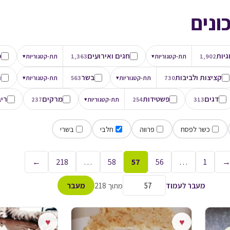
ונים
גיות
חגים ואירועים
מ
1,902
תת-קטגוריות
▾
1,363
תת-קטגוריות
▾
קציצות ולביבות
בשר
ת
730
תת-קטגוריות
▾
563
תת-קטגוריות
▾
דגים
פשטידות
מרקים
ריב
313
254
תת-קטגוריות
▾
237
כשר לפסח
פרווה
חלבי
בשרי
←
218
…
58
57
56
…
1
מעבר לעמוד
מתוך 218
מעבר
♥
♥