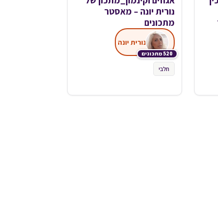
ין
אגוזים וקינמון_מתכון של
נורית יונה – מאסטר
מתכונים
נורית יונה
520 מתכונים
חלבי