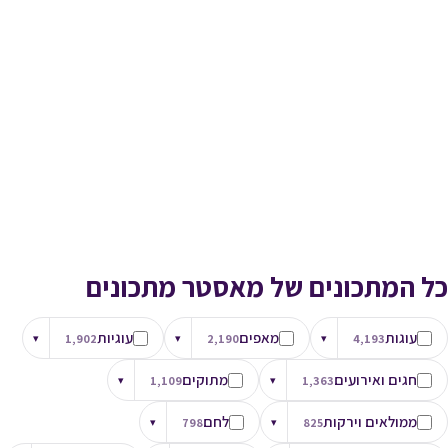
כל המתכונים של מאסטר מתכונים
עוגות
מאפים
עוגיות
▾
1,902
▾
2,190
▾
4,193
חגים ואירועים
מתוקים
▾
1,109
▾
1,363
ממולאים וירקות
לחם
▾
798
▾
825