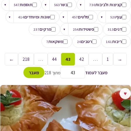
קציצות ולביבות
בשר
תוספות
▾
547
▾
563
▾
730
עוף
סלטים
שונות ומיוחדים
▾
414
▾
457
▾
528
דגים
פשטידות
מרקים
237
▾
254
313
ריבות
רטבים
משקאות
7
24
161
←
218
…
44
43
42
…
1
→
מעבר לעמוד
מתוך 218
מעבר
♥