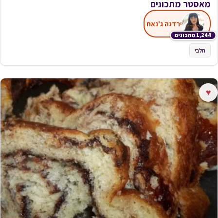
מאסטר מתכונים
ירדנה ג'נאח
1,244 מתכונים
חלבי
♥