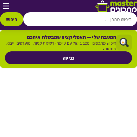
דלג לתוכן
☰
חיפוש
המטבח שלי — האפליקציה שמבשלת איתכם
חיפוש מתכונים · מצב בישול עם טיימר · רשימת קניות · מועדפים · ייבוא
מתמונה
כניסה