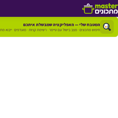
דלג לתוכן
המטבח שלי — האפליקציה שמבשלת איתכם
חיפוש מתכונים · מצב בישול עם טיימר · רשימת קניות · מועדפים · ייבוא מת