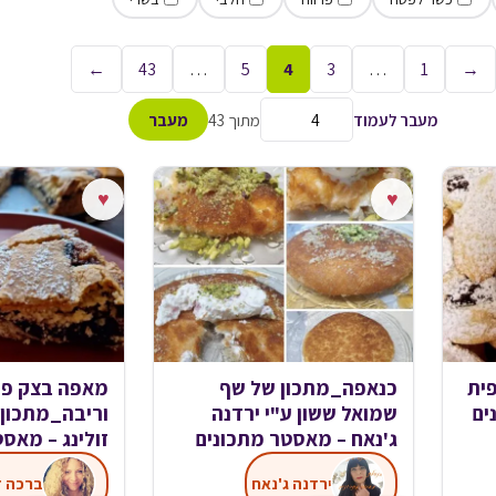
←
43
…
5
4
3
…
1
→
מעבר לעמוד
מתוך 43
מעבר
♥
♥
פית
כנאפה_מתכון של שף
מאפה בצק פר
ים
שמואל ששון ע"י ירדנה
וריבה_מתכון
ג'נאח – מאסטר מתכונים
זולינג – מאס
ירדנה ג'נאח