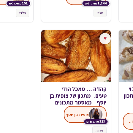
1,244 מתכונים
151 מתכונים
חלבי
חלבי
♥
י
קהז'ה … מאכל הודי
כון
טעים._מתכון של צופית בן
יוסף – מאסטר מתכונים
צופית בן יוסף
אסתי זוהר מטבח אותנטי
323 מתכונים
פרווה