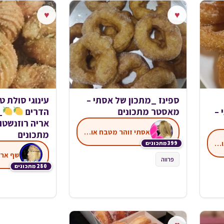
♥
♥
ספינז _מתכון של אסתי –
עינוגי סולת ט
 –
מאסטר מתכונים
הדרים
_
אריה רוזנשטו
אסתי זוהר מטבח אותנטי
מתכונים
אסתי זוהר מטבח אותנטי
399 מתכונים
שף ארי
פרווה
280 מתכונים