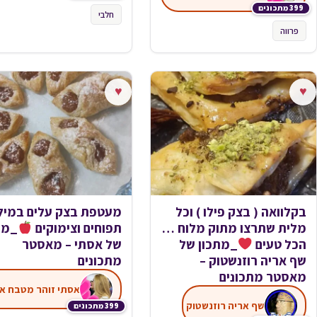
399 מתכונים
חלבי
פרווה
♥
♥
בקלוואה ( בצק פילו ) וכל
מעטפת בצק עלים במילו
מלית שתרצו מתוק מלוח …
תפוחים וצימוקים
_מת
הכל טעים
_מתכון של
של אסתי – מאסטר
שף אריה רוזנשטוק –
מתכונים
מאסטר מתכונים
שף אריה רוזנשטוק
399 מתכונים