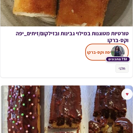
טורטיות מטוגנות במילוי גבינות ובזילקום/זיתים_יפה
וקס-ברקו
יפה וקס-ברקו
753 מתכונים
חלבי
♥