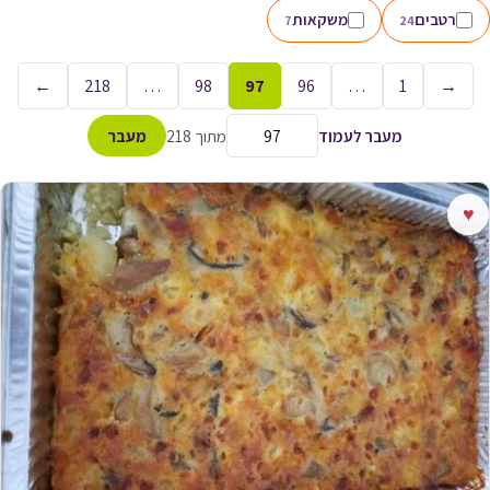
רטבים
משקאות
7
24
←
218
…
98
97
96
…
1
→
מעבר לעמוד
מתוך 218
מעבר
♥