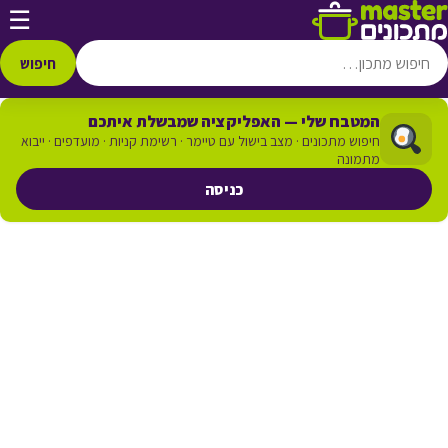
דלג לתוכן
☰
חיפוש
המטבח שלי — האפליקציה שמבשלת איתכם
חיפוש מתכונים · מצב בישול עם טיימר · רשימת קניות · מועדפים · ייבוא
מתמונה
כניסה