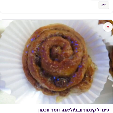
חלבי
♥
סינרול קינמונים_ג'וליאנה רומני חכמון