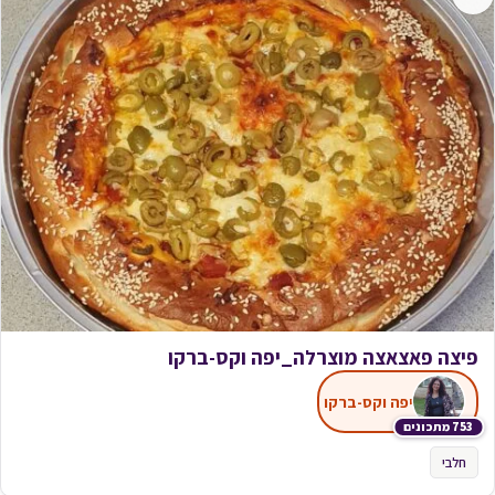
פיצה פאצאצה מוצרלה_יפה וקס-ברקו
יפה וקס-ברקו
753 מתכונים
חלבי