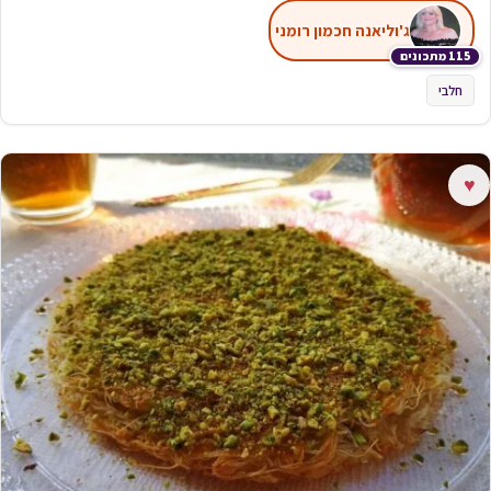
ג'וליאנה חכמון רומני
115 מתכונים
חלבי
♥