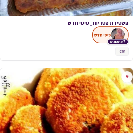
פשטידת פטריות_סיסי חדש
סיסי חדש
7 מתכונים
חלבי
♥