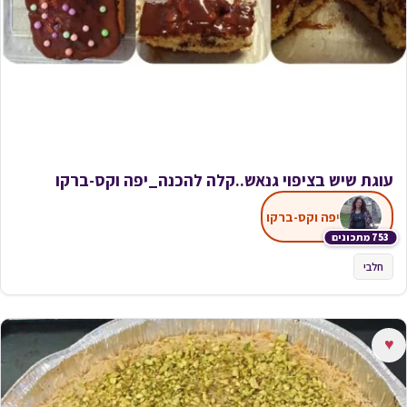
עוגת שיש בציפוי גנאש..קלה להכנה_יפה וקס-ברקו
יפה וקס-ברקו
753 מתכונים
חלבי
♥