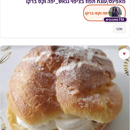
מאפינס/עוגת תפוז בציפוי גנאש_יפה וקס ברקו
יפה וקס-ברקו
753 מתכונים
חלבי
♥