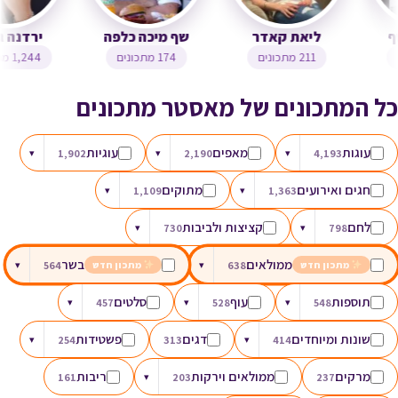
צופית בן יוסף
ליאת קאדר
שף מיכה כלפה
323 מתכונים
211 מתכונים
174 מתכונים
כל המתכונים של מאסטר מתכונים
עוגות
מאפים
עוגיות
▾
1,902
▾
2,190
▾
4,193
חגים ואירועים
מתוקים
▾
1,109
▾
1,363
לחם
קציצות ולביבות
▾
730
▾
798
ממולאים
בשר
▾
564
▾
638
מתכון חדש
מתכון חדש
תוספות
עוף
סלטים
▾
457
▾
528
▾
548
שונות ומיוחדים
דגים
פשטידות
▾
254
313
▾
414
מרקים
ממולאים וירקות
ריבות
161
▾
203
237