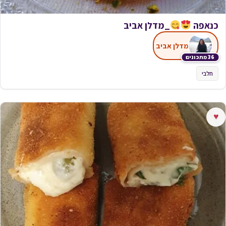
כנאפה
_מדלן אביב
מדלן אביב
36 מתכונים
חלבי
♥