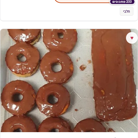
233 מתכונים
חלבי
♥