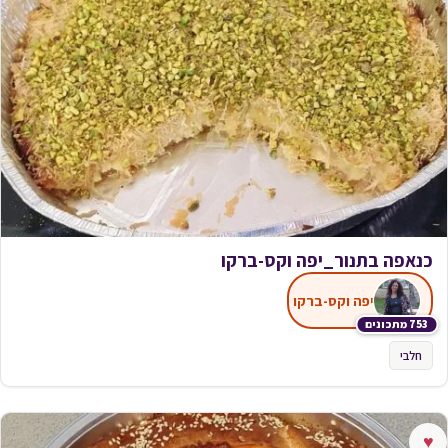
כנאפה בתנור_יפה וקס-ברקו
יפה וקס-ברקו
753 מתכונים
חלבי
♥