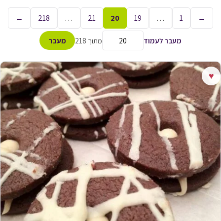
←
218
…
21
20
19
…
1
→
מעבר לעמוד
מתוך 218
מעבר
♥