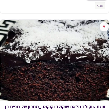
חלבי
♥
עוגת שוקולד מלאת שוקולד וקוקוס._מתכון של צופית בן