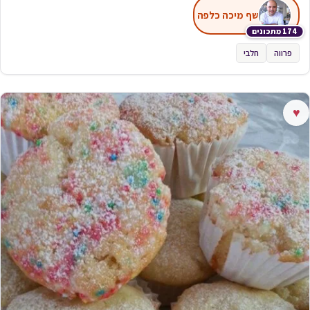
שף מיכה כלפה
174 מתכונים
פרווה
חלבי
♥