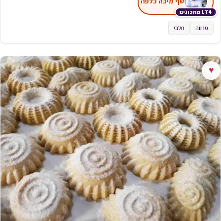
שף מיכה כלפה
174 מתכונים
פרווה
חלבי
♥