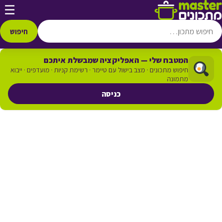
דלג לתוכן
☰
חיפוש
המטבח שלי — האפליקציה שמבשלת איתכם
חיפוש מתכונים · מצב בישול עם טיימר · רשימת קניות · מועדפים · ייבוא
מתמונה
כניסה