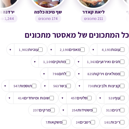
צופית בן יוסף
ליאת קאדר
שף מיכה כלפה
323 מתכונים
211 מתכונים
174 מתכונים
כל המתכונים של מאסטר מתכונים
עוגות
מאפים
עוגיות
▾
1,902
▾
2,190
▾
4,193
חגים ואירועים
מתוקים
▾
1,109
▾
1,363
ממולאים וירקות
לחם
▾
798
▾
825
קציצות ולביבות
בשר
תוספות
▾
547
▾
563
▾
730
עוף
סלטים
שונות ומיוחדים
▾
414
▾
457
▾
528
דגים
פשטידות
מרקים
237
▾
254
313
ריבות
רטבים
משקאות
7
24
161