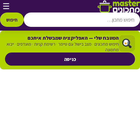
דלג לתוכן
☰
חיפוש
המטבח שלי — האפליקציה שמבשלת איתכם
חיפוש מתכונים · מצב בישול עם טיימר · רשימת קניות · מועדפים · ייבוא
מתמונה
כניסה