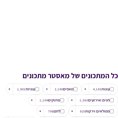
כל המתכונים של מאסטר מתכונים
עוגות
מאפים
עוגיות
▾
1,902
▾
2,190
▾
4,193
חגים ואירועים
מתוקים
▾
1,109
▾
1,363
ממולאים וירקות
לחם
▾
798
▾
825