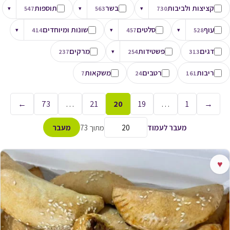
קציצות ולביבות
בשר
תוספות
▾
547
▾
563
▾
730
עוף
סלטים
שונות ומיוחדים
▾
414
▾
457
▾
528
דגים
פשטידות
מרקים
237
▾
254
313
ריבות
רטבים
משקאות
7
24
161
←
73
…
21
20
19
…
1
→
מעבר לעמוד
מתוך 73
מעבר
♥