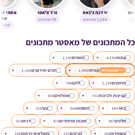
שף מיכה כלפה
ירדנה ג'נאח
ורד צ'אפו
174 מתכונים
1,244 מתכונים
98 מתכונים
כל המתכונים של מאסטר מתכונים
עוגות
מאפים
▾
2,190
▾
4,193
עוגיות
חגים ואירועים
▾
1,363
▾
1,903
מתכון חדש
מתוקים
לחם
▾
798
▾
1,109
קציצות ולביבות
ממולאים
▾
638
▾
731
בשר
תוספות
עוף
▾
528
▾
548
▾
564
סלטים
שונות ומיוחדים
דגים
314
▾
414
▾
457
פשטידות
מרקים
ממולאים וירקות
▾
203
237
▾
254