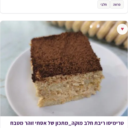
פרווה
חלבי
♥
טרימיסו ריבת חלב מוקה_מתכון של אסתי זוהר מטבח