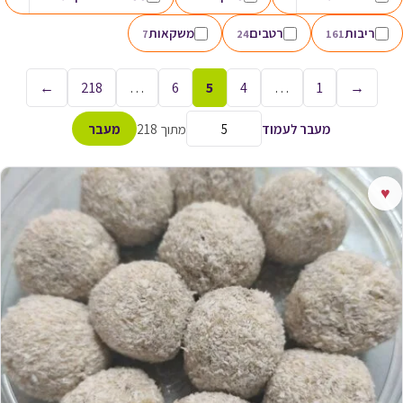
ריבות
רטבים
משקאות
7
24
161
←
218
…
6
5
4
…
1
→
מעבר לעמוד
מתוך 218
מעבר
♥