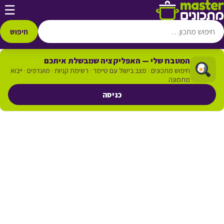
דלג לתוכן
☰
חיפוש
המטבח שלי — האפליקציה שמבשלת איתכם
חיפוש מתכונים · מצב בישול עם טיימר · רשימת קניות · מועדפים · ייבוא
מתמונה
כניסה