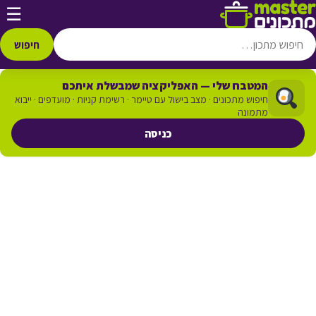
דלג לתוכן
☰
חיפוש
המטבח שלי — האפליקציה שמבשלת איתכם
חיפוש מתכונים · מצב בישול עם טיימר · רשימת קניות · מועדפים · ייבוא
מתמונה
כניסה