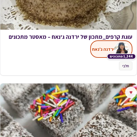
עוגת קרפים_מתכון של ירדנה ג'נאח – מאסטר מתכונים
ירדנה ג'נאח
1,244 מתכונים
חלבי
♥