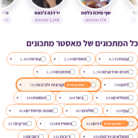
ליאת קאדר
שף מיכה כלפה
ירדנה ג'נאח
211 מתכונים
174 מתכונים
1,244 מתכונים
כל המתכונים של מאסטר מתכונים
עוגות
מאפים
עוגיות
▾
1,902
▾
2,190
▾
4,193
חגים ואירועים
מתוקים
▾
1,109
▾
1,363
לחם
קציצות ולביבות
▾
731
▾
798
מתכון חדש
ממולאים
בשר
תוספות
▾
548
▾
564
▾
638
עוף
סלטים
שונות ומיוחדים
▾
414
▾
457
▾
528
דגים
פשטידות
מרקים
237
▾
254
314
מתכון חדש
ממולאים וירקות
ריבות
רטבים
24
161
▾
203