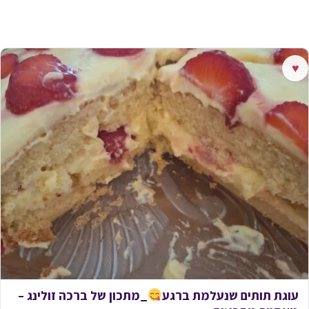
♥
עוגת תותים שנעלמת ברגע
_מתכון של ברכה זולינג –