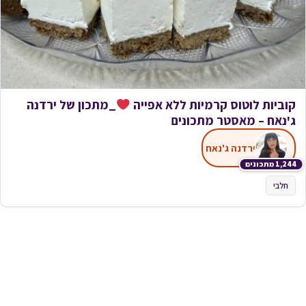
קוביות לוטוס קרמיות ללא אפייה
_מתכון של ירדנה
ג'נאח – מאסטר מתכונים
ירדנה ג'נאח
1,244 מתכונים
חלבי