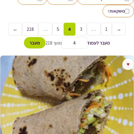
משקאות
7
←
218
…
5
4
3
…
1
→
מעבר לעמוד
מתוך 218
מעבר
♥