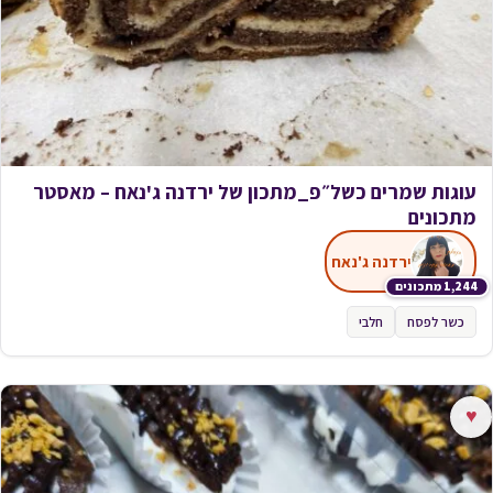
עוגות שמרים כשל״פ_מתכון של ירדנה ג'נאח – מאסטר
מתכונים
ירדנה ג'נאח
1,244 מתכונים
כשר לפסח
חלבי
♥