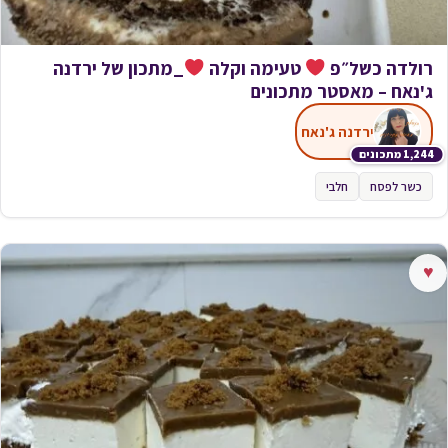
רולדה כשל״פ
טעימה וקלה
_מתכון של ירדנה
ג'נאח – מאסטר מתכונים
ירדנה ג'נאח
1,244 מתכונים
כשר לפסח
חלבי
♥