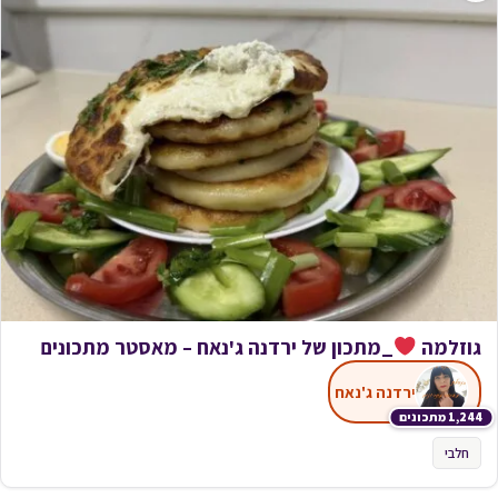
גוזלמה
_מתכון של ירדנה ג'נאח – מאסטר מתכונים
ירדנה ג'נאח
1,244 מתכונים
חלבי