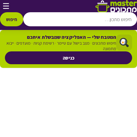
דלג לתוכן
☰
חיפוש
המטבח שלי — האפליקציה שמבשלת איתכם
חיפוש מתכונים · מצב בישול עם טיימר · רשימת קניות · מועדפים · ייבוא
מתמונה
כניסה