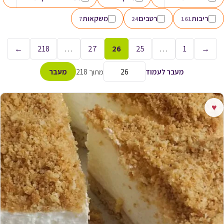
ריבות
רטבים
משקאות
7
24
161
←
218
…
27
26
25
…
1
→
מעבר לעמוד
מתוך 218
מעבר
♥