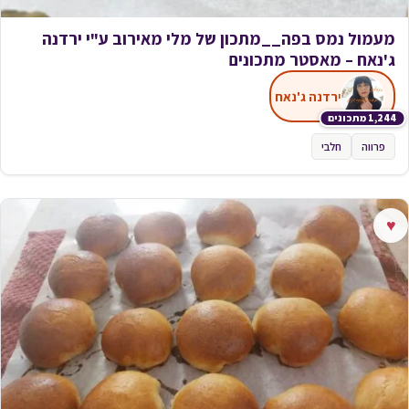
מעמול נמס בפה__מתכון של מלי מאירוב ע"י ירדנה
ג'נאח – מאסטר מתכונים
ירדנה ג'נאח
1,244 מתכונים
פרווה
חלבי
♥