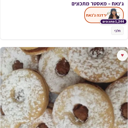
ג'נאח – מאסטר מתכונים
ירדנה ג'נאח
1,244 מתכונים
חלבי
♥