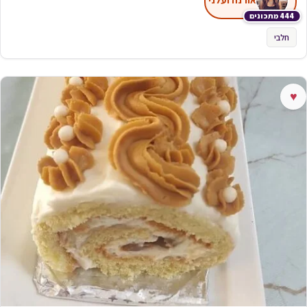
444 מתכונים
חלבי
♥