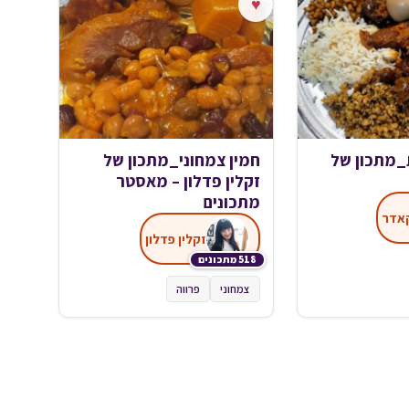
♥
_מתכון של
חמין צמחוני_מתכון של
זקלין פדלון – מאסטר
מתכונים
אדר
זקלין פדלון
518 מתכונים
צמחוני
פרווה