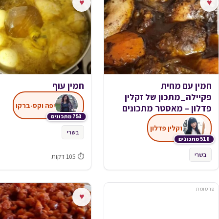
♥
♥
חמין עם מחית
חמין עוף
פקיילה_מתכון של זקלין
יפה וקס-ברקו
פדלון – מאסטר מתכונים
753 מתכונים
זקלין פדלון
בשרי
518 מתכונים
בשרי
⏱ 105 דקות
פרסומת
♥