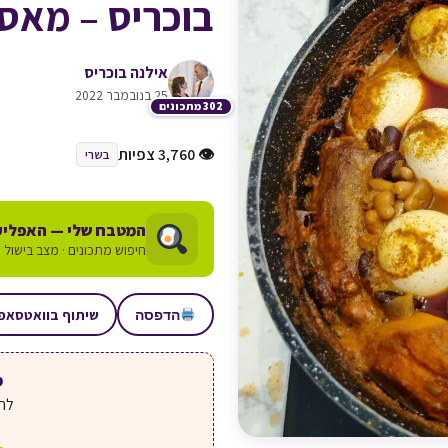
בוכריס – מאס
אילנה בוכריס
25 בנובמבר 2022
302 מתכונים
👁 3,760 צפיות
בשרי
המטבח שלי — האפליק
חיפוש מתכונים · מצב בישול ע
שיתוף בוואטסאפ
הדפסה
מע
לחצ