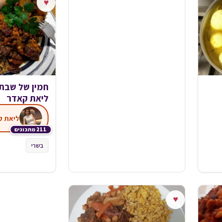
♥
חמין של שבת
ליאת קאדר
ליאת ק
211 מתכונים
בשרי
♥