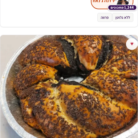
ירדנה ג'נאח
1,244 מתכונים
ללא גלוטן
פרווה
♥