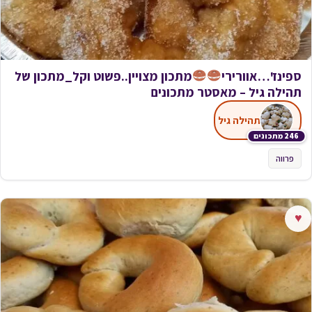
ספינז'…אוורירי
מתכון מצויין..פשוט וקל_מתכון של
תהילה גיל – מאסטר מתכונים
תהילה גיל
246 מתכונים
פרווה
♥