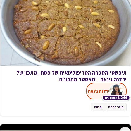
תיפשטי-הספרה הטריפוליטאית של פסח_מתכון של
ירדנה ג'נאח – מאסטר מתכונים
ירדנה ג'נאח
1,244 מתכונים
כשר לפסח
פרווה