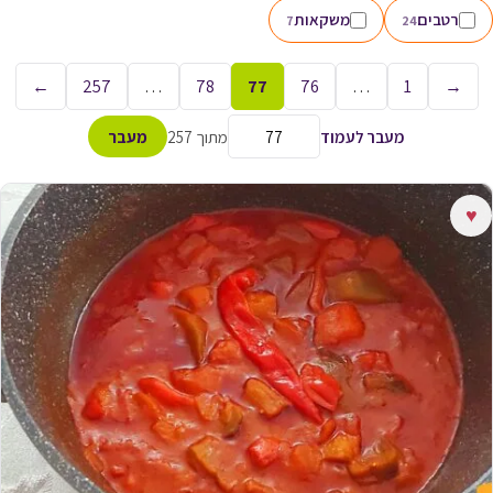
רטבים
משקאות
7
24
←
257
…
78
77
76
…
1
→
מעבר לעמוד
מתוך 257
מעבר
♥