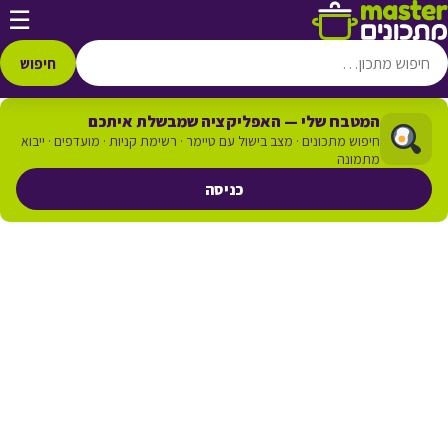
דלג לתוכן
☰
חיפוש
המטבח שלי — האפליקציה שמבשלת איתכם
חיפוש מתכונים · מצב בישול עם טיימר · רשימת קניות · מועדפים · ייבוא
מתמונה
כניסה