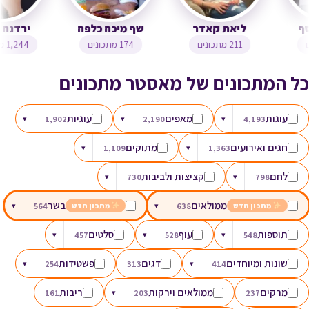
צופית בן יוסף
ליאת קאדר
שף מיכה כלפה
323 מתכונים
211 מתכונים
174 מתכונים
כל המתכונים של מאסטר מתכונים
עוגות
מאפים
עוגיות
▾
1,902
▾
2,190
▾
4,193
חגים ואירועים
מתוקים
▾
1,109
▾
1,363
לחם
קציצות ולביבות
▾
730
▾
798
ממולאים
בשר
▾
564
▾
638
מתכון חדש
מתכון חדש
תוספות
עוף
סלטים
▾
457
▾
528
▾
548
שונות ומיוחדים
דגים
פשטידות
▾
254
313
▾
414
מרקים
ממולאים וירקות
ריבות
161
▾
203
237