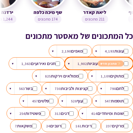
צופית בן יוסף
ליאת קאדר
שף מיכה כלפה
323 מתכונים
211 מתכונים
174 מתכונים
כל המתכונים של מאסטר מתכונים
עוגות
מאפים
▾
2,190
▾
4,193
עוגיות
חגים ואירועים
▾
1,363
▾
1,902
מתכון חדש
מתוקים
ממולאים וירקות
▾
825
▾
1,109
לחם
קציצות ולביבות
בשר
▾
563
▾
730
▾
798
תוספות
עוף
סלטים
▾
457
▾
528
▾
547
שונות ומיוחדים
דגים
פשטידות
▾
254
313
▾
414
מרקים
ריבות
רטבים
משקאות
7
24
161
237