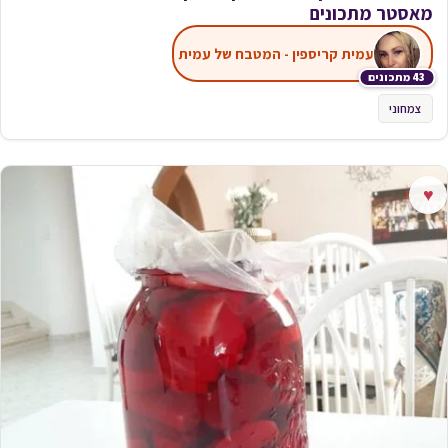
מאסטר מתכונים
עמית קריספין - המטבח של עמית
43 מתכונים
צמחוני
♥