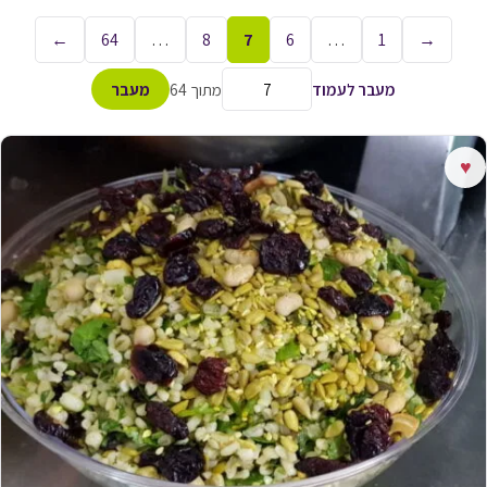
←
64
…
8
7
6
…
1
→
מעבר לעמוד
מתוך 64
מעבר
♥