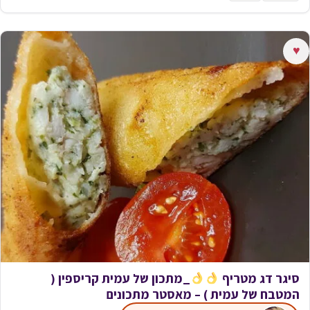
♥
סיגר דג מטריף
_מתכון של עמית קריספין (
המטבח של עמית ) – מאסטר מתכונים