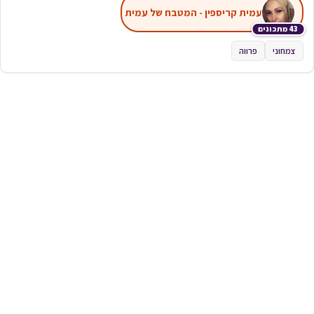
עמית קריספין - המטבח של עמית
43 מתכונים
צמחוני
פרווה