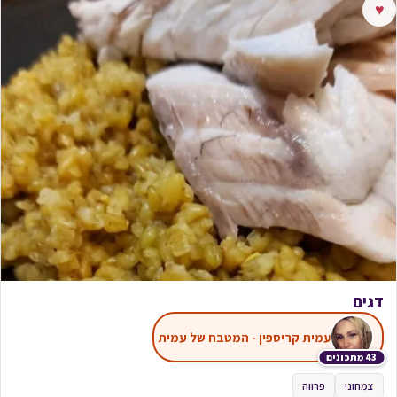
♥
דגים
עמית קריספין - המטבח של עמית
43 מתכונים
צמחוני
פרווה