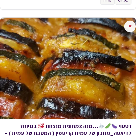
צמחוני
פרווה
♥
רטטוי
…מנה צמחונית מנצחת
במיוחד
לדיאטה_מתכון של עמית קריספין ( המטבח של עמית ) –