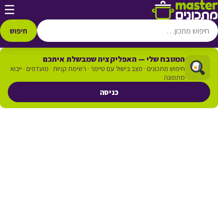
דלג לתוכן
☰
חיפוש
המטבח שלי — האפליקציה שמבשלת איתכם
חיפוש מתכונים · מצב בישול עם טיימר · רשימת קניות · מועדפים · ייבוא
מתמונה
כניסה