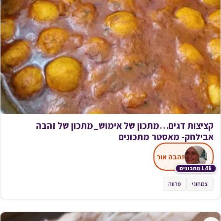
קציצות דגים…מתכון של אימוש_מתכון של זהבה
אבילחק- מאסטר מתכונים
זהבה אור
148 מתכונים
צמחוני
פרווה