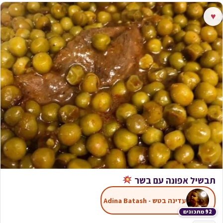
♥
תבשיל אפונה עם בשר
עדינה בטש - Adina Batash
92 מתכונים