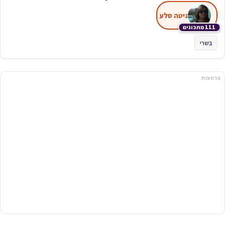
גיטה סלע
111 מתכונים
בשרי
פרסומת