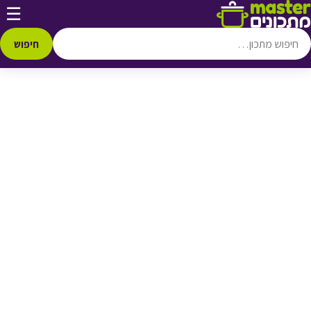
דלג לתוכן
☰
♥ הוספה
למועדפים
חיפוש