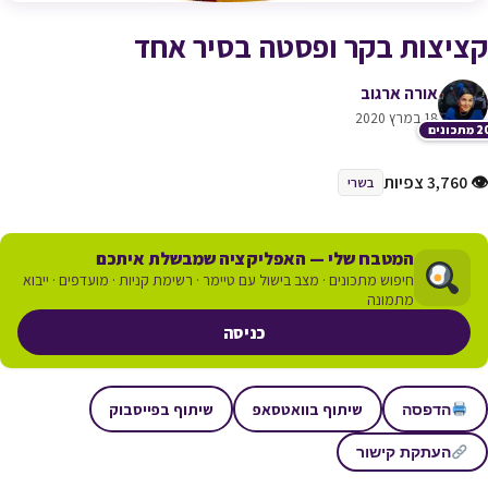
קציצות בקר ופסטה בסיר אחד
אורה ארגוב
18 במרץ 2020
תכונים
👁 3,760 צפיות
בשרי
המטבח שלי — האפליקציה שמבשלת איתכם
חיפוש מתכונים · מצב בישול עם טיימר · רשימת קניות · מועדפים · ייבוא
מתמונה
כניסה
שיתוף בוואטסאפ
שיתוף בפייסבוק
הדפסה
העתקת קישור