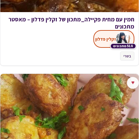
חמין עם מחית פקיילה_מתכון של זקלין פדלון – מאסטר
מתכונים
זקלין פדלון
518 מתכונים
בשרי
♥