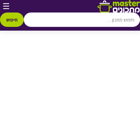
דלג לתוכן
☰
♥ הוספה
למועדפים
חיפוש