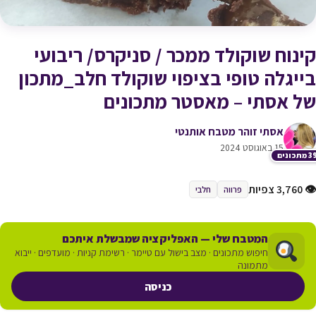
קינוח שוקולד ממכר / סניקרס/ ריבועי
בייגלה טופי בציפוי שוקולד חלב_מתכון
של אסתי – מאסטר מתכונים
אסתי זוהר מטבח אותנטי
15 באוגוסט 2024
תכונים
👁 3,760 צפיות
פרווה
חלבי
המטבח שלי — האפליקציה שמבשלת איתכם
חיפוש מתכונים · מצב בישול עם טיימר · רשימת קניות · מועדפים · ייבוא
מתמונה
כניסה