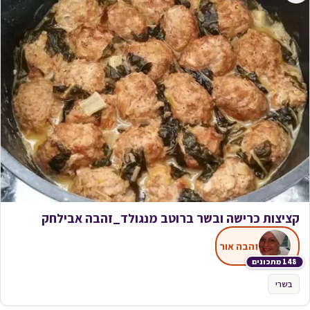
קציצות כרישה ובשר ברוטב מנגולד_זהבה אבילחק
זהבה אור
148 מתכונים
בשרי