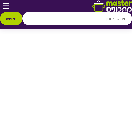
דלג לתוכן
☰
♥ הוספה
למועדפים
חיפוש