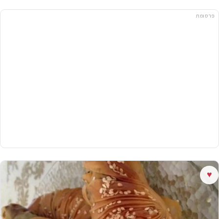
פרסומת
♥