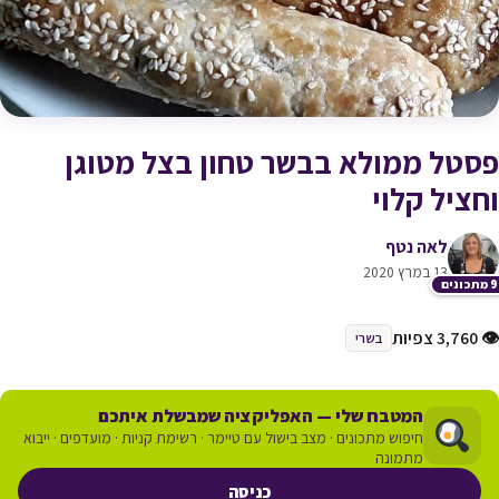
פסטל ממולא בבשר טחון בצל מטוגן
וחציל קלוי
לאה נטף
13 במרץ 2020
כונים
👁 3,760 צפיות
בשרי
המטבח שלי — האפליקציה שמבשלת איתכם
חיפוש מתכונים · מצב בישול עם טיימר · רשימת קניות · מועדפים · ייבוא
מתמונה
כניסה