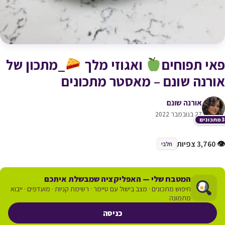
פאי תפוחים
ואגוזי מלך
_מתכון של
אורנה שונם – מאסטר מתכונים
אורנה שונם
27 בנובמבר 2022
כונים
👁 3,760 צפיות
חלבי
המטבח שלי — האפליקציה שמבשלת איתכם
חיפוש מתכונים · מצב בישול עם טיימר · רשימת קניות · מועדפים · ייבוא
מתמונה
כניסה