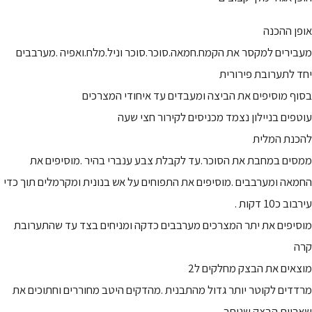
אופן ההכנה
מעבירים למקסר את הקמח.חמאה.סוכר.סוכר וניל.מלח.ואפיה .מערבבים
יחד לתערובת פירורית
בסוף מוסיפים את הביצה ומעבדים עד איחודי המצרכים
עוטפים בניילון נצמד מכניסים לקירור חצי שעה
להכנת המלית
ממסים במחבת את הסוכר.עד לקבלת צבע ענברי בהיר .מוסיפים את
החמאה ומערבבים .מוסיפים את התפוחים על אש בנונית ומקרמלים תוך כדי
עירבוב כ10 דקות .
מוסיפים את יתר המצרכים מערבבים כדקה ומניחים בצד עד שהתערובת
קרה
מוצאים את הבצק מחלקים ל2
מרדדים לקוטר יותר גדול מהתבנית .מהדקים היטב מחוררים וחתוכים את
שאריות הבצק שנותר