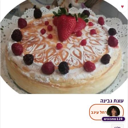
♥
עוגת גבינה
רחל עינב
120 מתכונים
חלבי