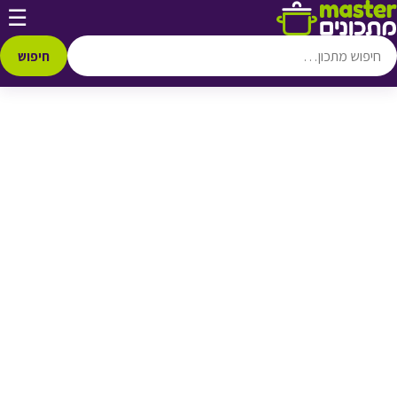
דלג לתוכן
☰
♥ הוספה
למועדפים
חיפוש