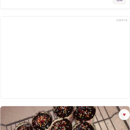
פרסומת
♥