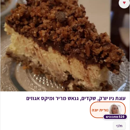
♥
עוגת ניו יורק, שקדים, גנאש מריר ומיקס אגוזים
נורית יונה
520 מתכונים
חלבי