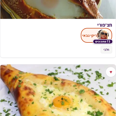
חצ'פורי
ריקי גבאי
72 מתכונים
חלבי
♥