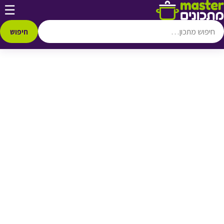
דלג לתוכן
☰
♥ הוספה
למועדפים
חיפוש