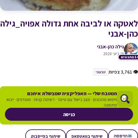
לאטקה או לביבה אחת גדולה אפויה_גילה
כהן-אבני
גילה כהן-אבני
16 ביוני 2020
תכונים
👁 3,761 צפיות
טבעוני
המטבח שלי — האפליקציה שמבשלת איתכם
חיפוש מתכונים · מצב בישול עם טיימר · רשימת קניות · מועדפים · ייבוא
מתמונה
כניסה
שיתוף בוואטסאפ
שיתוף בפייסבוק
הדפסה