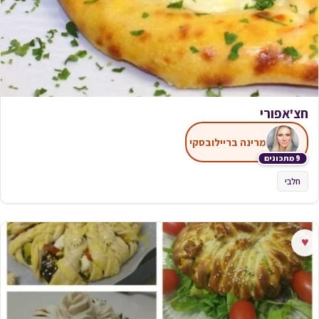
חצ'אפורי
מרינה בריילובסקי
9 מתכונים
חלבי
♥