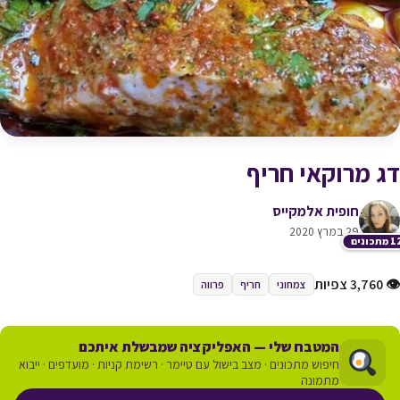
דג מרוקאי חריף
חופית אלמקייס
29 במרץ 2020
תכונים
👁 3,760 צפיות
צמחוני
חריף
פרווה
המטבח שלי — האפליקציה שמבשלת איתכם
חיפוש מתכונים · מצב בישול עם טיימר · רשימת קניות · מועדפים · ייבוא
מתמונה