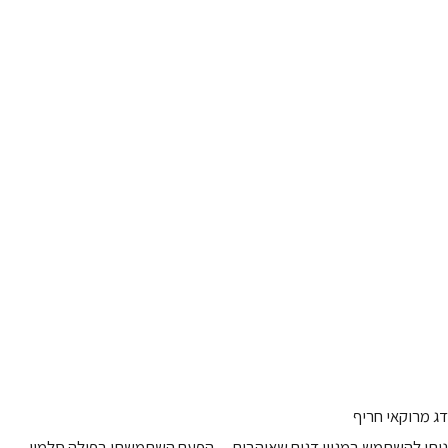
דג מרוקאי חריף
ניתן להשתמש במגוון דגים שאוהבים — הפעם השתמשתי בפילה סלמון