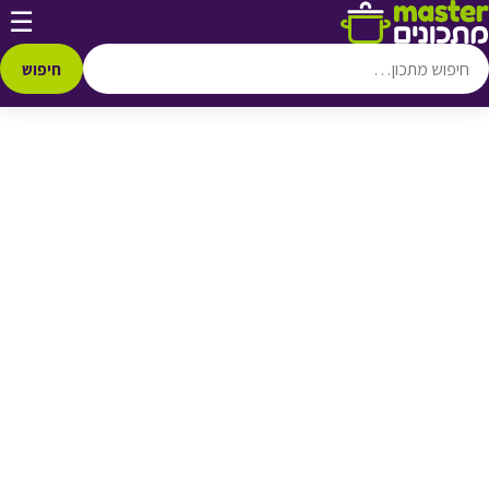
דלג לתוכן
☰
♥ הוספה
למועדפים
חיפוש