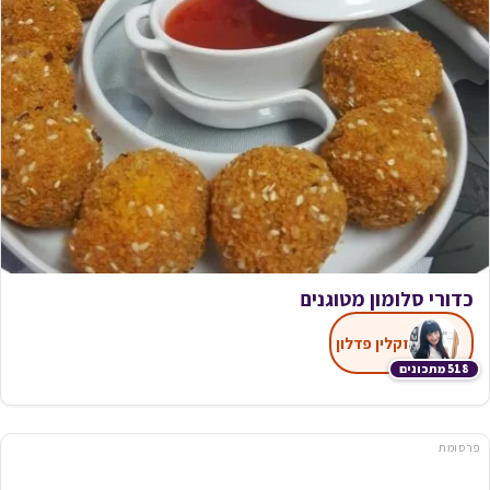
כדורי סלומון מטוגנים
זקלין פדלון
518 מתכונים
פרסומת