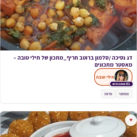
דג נסיכה /סלמון ברוטב חריף_מתכון של תילי טובה –
מאסטר מתכונים
תילי טובה
81 מתכונים
צמחוני
פרווה
♥