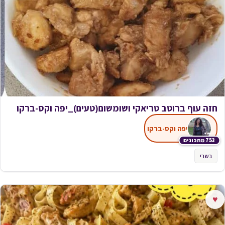
חזה עוף ברוטב טריאקי ושומשום(טעים)_יפה וקס-ברקו
יפה וקס-ברקו
753 מתכונים
בשרי
♥