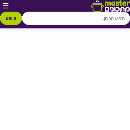
דלג לתוכן
☰
♥ הוספה
למועדפים
חיפוש