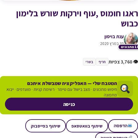
ראגו חומוס ,עוף וירקות שורש בלימון
כבוש
ענת בויסון
30 במרץ 2020
תכונים
👁 3,760 צפיות
חריף
בשרי
המטבח שלי — האפליקציה שמבשלת איתכם
חיפוש מתכונים · מצב בישול עם טיימר · רשימת קניות · מועדפים · ייבוא
מתמונה
כניסה
שיתוף בוואטסאפ
שיתוף בפייסבוק
הדפסה
העתקת קישור