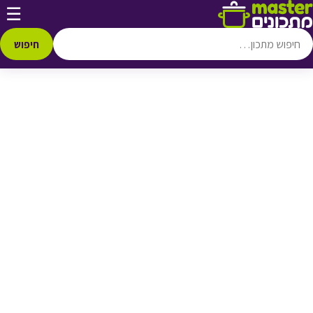
דלג לתוכן
☰
♥ הוספה
למועדפים
חיפוש