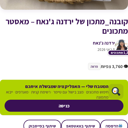
קובנה_מתכון של ירדנה ג'נאח – מאסטר
מתכונים
ירדנה ג'נאח
8 ביוני 2026
תכונים
👁 3,760 צפיות
פרווה
המטבח שלי — האפליקציה שמבשלת איתכם
חיפוש מתכונים · מצב בישול עם טיימר · רשימת קניות · מועדפים · ייבוא
מתמונה
כניסה
שיתוף בוואטסאפ
שיתוף בפייסבוק
הדפסה