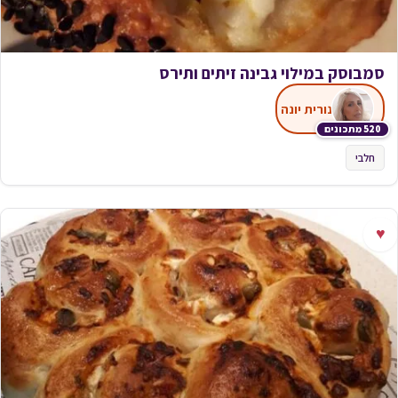
סמבוסק במילוי גבינה זיתים ותירס
נורית יונה
520 מתכונים
חלבי
♥