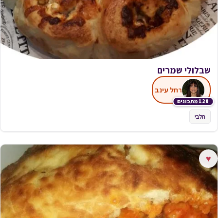
שבלולי שמרים
רחל עינב
120 מתכונים
חלבי
♥