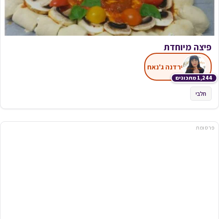
פיצה מיוחדת
ירדנה ג'נאח
1,244 מתכונים
חלבי
פרסומת