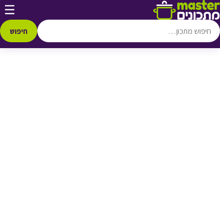
דלג לתוכן
☰
♥ הוספה
למועדפים
חיפוש