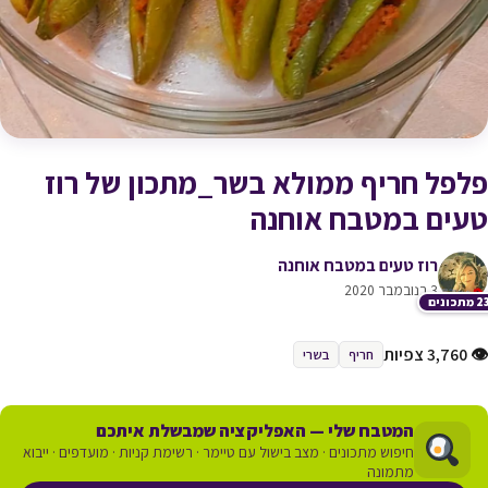
פלפל חריף ממולא בשר_מתכון של רוז
טעים במטבח אוחנה
רוז טעים במטבח אוחנה
3 בנובמבר 2020
תכונים
👁 3,760 צפיות
חריף
בשרי
המטבח שלי — האפליקציה שמבשלת איתכם
חיפוש מתכונים · מצב בישול עם טיימר · רשימת קניות · מועדפים · ייבוא
מתמונה