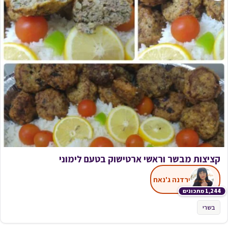
קציצות מבשר וראשי ארטישוק בטעם לימוני
ירדנה ג'נאח
1,244 מתכונים
בשרי