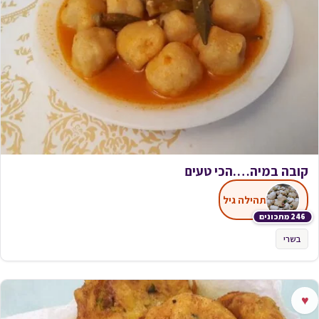
קובה במיה….הכי טעים
תהילה גיל
246 מתכונים
בשרי
♥