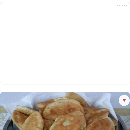
פרסומת
♥