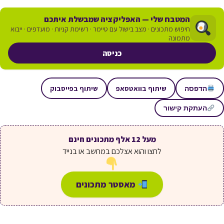
המטבח שלי — האפליקציה שמבשלת איתכם
חיפוש מתכונים · מצב בישול עם טיימר · רשימת קניות · מועדפים · ייבוא
מתמונה
כניסה
שיתוף בוואטסאפ
שיתוף בפייסבוק
הדפסה
העתקת קישור
מעל 12 אלף מתכונים חינם
לחצו והוא אצלכם במחשב או בנייד
מאסטר מתכונים