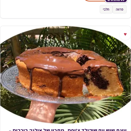
פרווה
חלבי
♥
עוגת שיש עם שוקולד צ'יפס_מתכון של אילנה בוכריס –