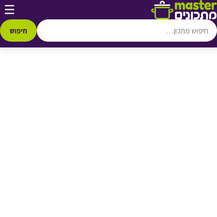
דלג לתוכן
☰
♥ הוספה
למועדפים
חיפוש