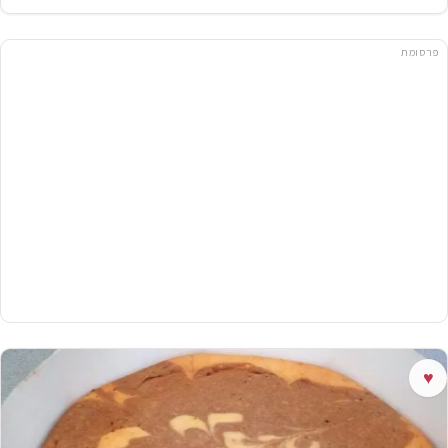
פרסומת
♥