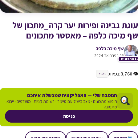
עוגת גבינה ופירות יער קרה_מתכון של
שף מיכה כלפה – מאסטר מתכונים
שף מיכה כלפה
25 בפברואר 2024
תכונים
👁 3,760 צפיות
חלבי
המטבח שלי — האפליקציה שמבשלת איתכם
חיפוש מתכונים · מצב בישול עם טיימר · רשימת קניות · מועדפים · ייבוא
מתמונה
כניסה
שיתוף בוואטסאפ
שיתוף בפייסבוק
הדפסה