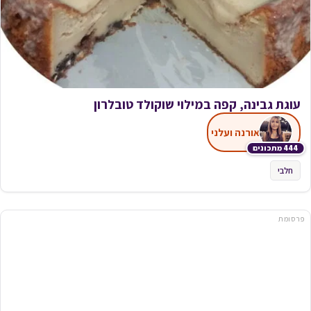
עוגת גבינה, קפה במילוי שוקולד טובלרון
אורנה ועלני
444 מתכונים
חלבי
פרסומת