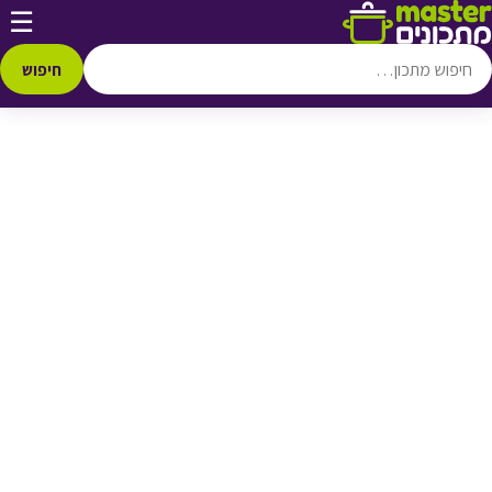
דלג לתוכן
☰
♥ הוספה
למועדפים
חיפוש