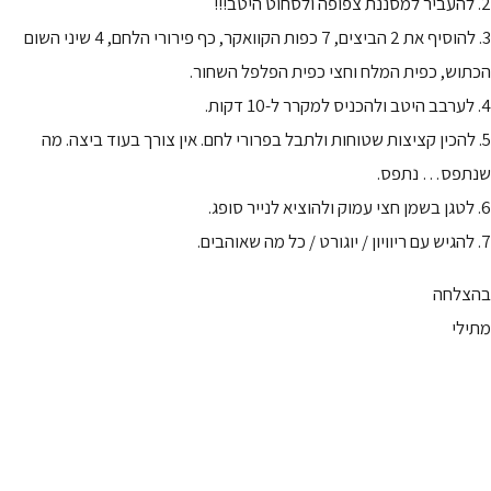
2. להעביר למסננת צפופה ולסחוט היטב!!!
3. להוסיף את 2 הביצים, 7 כפות הקוואקר, כף פירורי הלחם, 4 שיני השום
הכתוש, כפית המלח וחצי כפית הפלפל השחור.
4. לערבב היטב ולהכניס למקרר ל-10 דקות.
5. להכין קציצות שטוחות ולתבל בפרורי לחם. אין צורך בעוד ביצה. מה
שנתפס… נתפס.
6. לטגן בשמן חצי עמוק ולהוציא לנייר סופג.
7. להגיש עם ריוויון / יוגורט / כל מה שאוהבים.
בהצלחה
מתילי