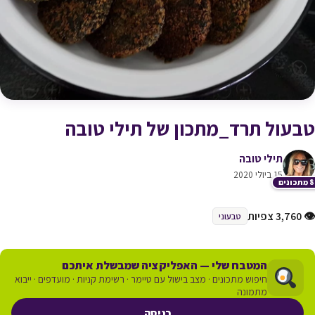
טבעול תרד_מתכון של תילי טובה
תילי טובה
15 ביולי 2020
כונים
👁 3,760 צפיות
טבעוני
המטבח שלי — האפליקציה שמבשלת איתכם
חיפוש מתכונים · מצב בישול עם טיימר · רשימת קניות · מועדפים · ייבוא
מתמונה
כניסה