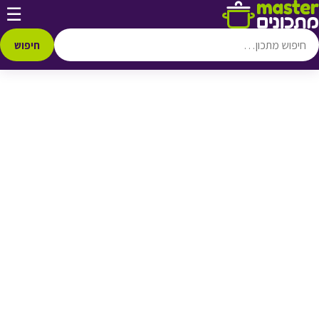
דלג לתוכן
☰
♥ הוספה
למועדפים
חיפוש