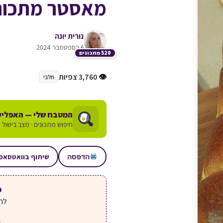
מאסטר מתכונ
נורית יונה
6 בספטמבר 2024
520 מתכונים
👁 3,760 צפיות
חלבי
המטבח שלי — האפליק
חיפוש מתכונים · מצב בישול ע
שיתוף בוואטסאפ
הדפסה
מע
לחצ