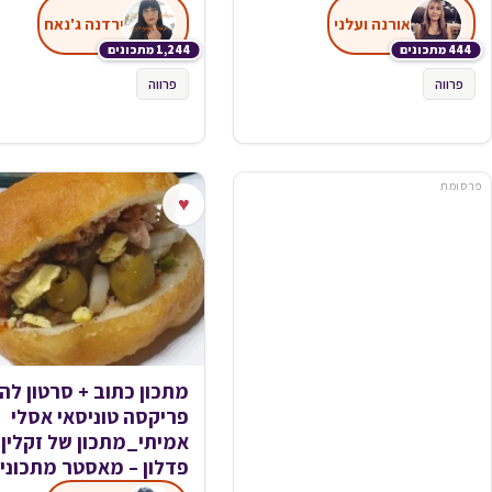
אורנה ועלני
ירדנה ג'נאח
444 מתכונים
1,244 מתכונים
פרווה
פרווה
פרסומת
♥
מתכון כתוב + סרטון לה
פריקסה טוניסאי אסלי
אמיתי_מתכון של זקלין
פדלון – מאסטר מתכוני