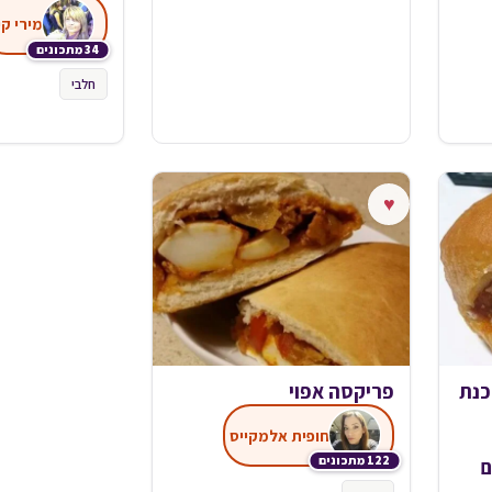
מירי קי
34 מתכונים
חלבי
♥
כנת
פריקסה אפוי
חופית אלמקייס
122 מתכונים
ם