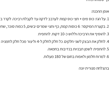
אופן ההכנה:
1. על הגז: כוס מים + חצי כוס קמח. לערבב לדקה עד לקבלת רביכה. לקרר במקרר.
2. בקערת המיקסר: 6 כוסות קמח, כף וחצי שמרים יבשים, 5 כפות סוכר, שתי כוסות חלב, 100 גר' קוביות חמאה, כף שטוחה מלח.
3. להוסיף את הרביכה וללוש כ-10 דקות. להתפיח.
4. לחלק את הבצק לשני חלקים. כל חלק לחלק ל-4 וליצור מכל חלק לחמניה קטנה. מקבלים שתי רולדות, כל אחת בתבנית.
5. להתפיח. לשמן תבניות בנדיבות בחמאה.
6. למרוח חלמון ולאפות בחום של 180 מעלות.
בהצלחה מנורית יונה