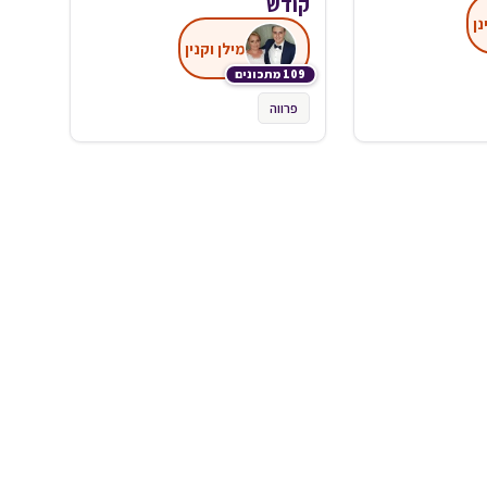
קודש
נן
מילן וקנין
109 מתכונים
פרווה