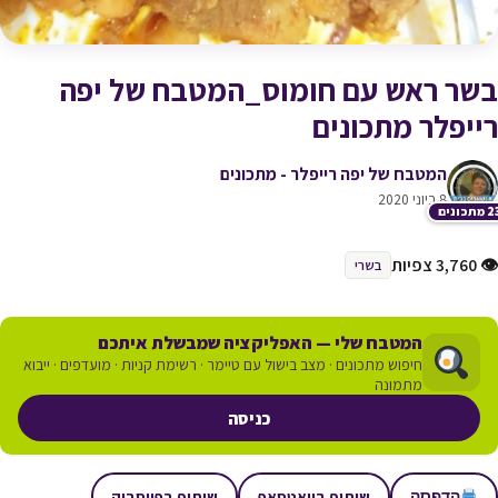
בשר ראש עם חומוס_המטבח של יפה
רייפלר מתכונים
המטבח של יפה רייפלר - מתכונים
8 ביוני 2020
תכונים
👁 3,760 צפיות
בשרי
המטבח שלי — האפליקציה שמבשלת איתכם
חיפוש מתכונים · מצב בישול עם טיימר · רשימת קניות · מועדפים · ייבוא
מתמונה
כניסה
שיתוף בוואטסאפ
שיתוף בפייסבוק
הדפסה