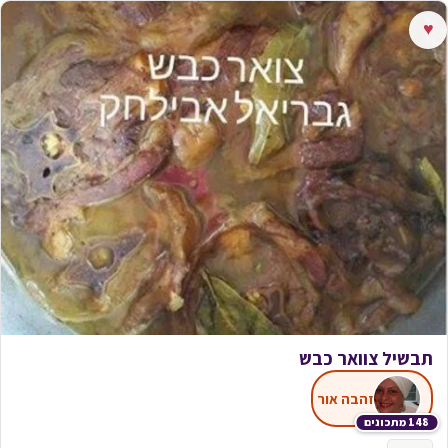
♥
תבשיל צוואר כבש
זהבה אור
148 מתכונים