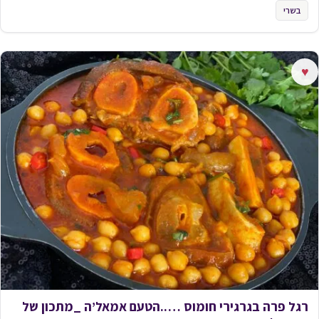
בשרי
♥
רגל פרה בגרגירי חומוס …..הטעם אמאל’ה _מתכון של