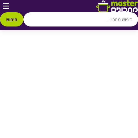
דלג לתוכן
☰
♥ הוספה
למועדפים
חיפוש