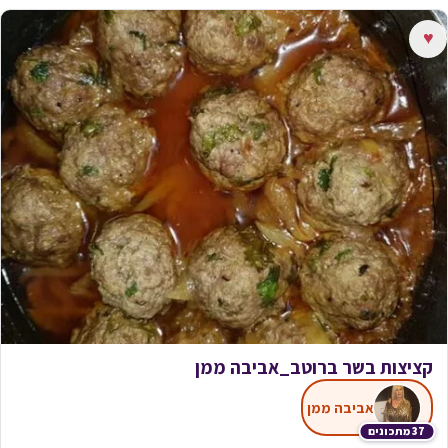
♥
קציצות בשר ברוטב_אביבה ממן
אביבה ממן
37 מתכונים