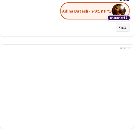
עדינה בטש - Adina Batash
92 מתכונים
בשרי
פרסומת